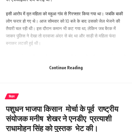
इसी आरोप में मृत महिला को महुआ गांव से गिरफ्तार किया गया था। जबकि बाकी
लोग फरार हो गए थे। आज सोमवार को 10 बजे के बाद उसको जेल भेजने की
तैयारी चल रही थी। इस दौरान कमान भी कट गया था, लेकिन जब बैरक में
जाकर पुलिस ने देखा तो दरवाजा अंदर से बंद था और साड़ी से महिला फंदा
बनाकर लटकी हुई थी।
घटना को लेकर पुलिस अधीक्षक अमरकेश डी ने कहा कि महिला को उसके बहू की
हत्या मामले गिरफ्तार कर लाया गया था. तबीयत कल खराब हुई थी. इसलिए उसे
Continue Reading
पुलिस महिला बैरक में रखा गया था. जहां उसने आत्महत्या कर ली हैं.
वही आपको बता दे कि पुलिस अभिरक्षा में महिला की खुदकुशी मामले में बेतिया के
शिकारपुर थाने की पुलिस घिरती नजर आ रही है. महिला की मौत से सवाल खड़े हो
बिहार
गए हैं. हालांकि पुलिस अधीक्षक ने महिला की तबीयत खराब होने पर बैरक में लाने
पशुधन भाजपा किसान मोर्चा के पूर्व राष्ट्रीय
की बात कही गई है. अब देखना ये है कि पुलिस इस मामले में किसे दोषी मानकर
कार्रवाई करती है?
संयोजक मनीष शेखर ने एनडीए प्रत्याशी
राधामोहन सिंह को पुस्तक भेट की।
क्राइम खबर के लिए बेतिया से अनिल कुमार शर्मा की रिपोर्ट