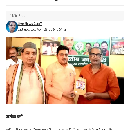
256
1 Min Read
Live News 24x7
Last updated: April 22, 2024 6:54 pm
Facebook
What do you think?
Love
Sad
Happy
Sleepy
Angry
Dead
Wink
0
0
0
0
0
0
0
अशोक वर्मा
Leave a review
Your email address will not be published.
Required fields are marked
*