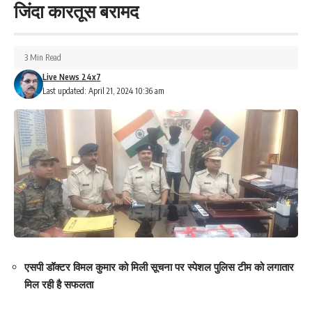
जिंदा कारतूस बरामद
Facebook
3 Min Read
Live News 24x7
Last updated: April 21, 2024 10:36 am
What do you think?
Love
Sad
Happy
Sleepy
Angry
Dead
Wink
0
0
0
0
0
0
0
Leave a review
Your email address will not be published.
Required fields are marked
*
एसपी डॉक्टर विमल कुमार को मिली सूचना पर स्पेशल पुलिस टीम को लगातार
Your Rating
मिल रही है सफलता