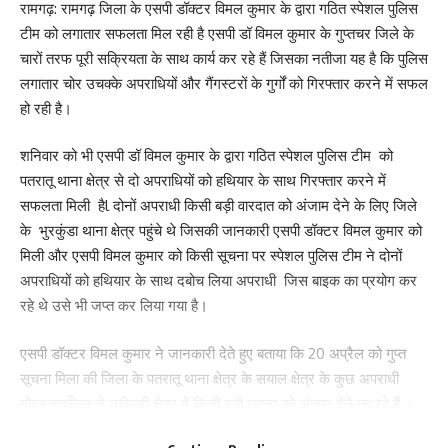
रामगढ़: रामगढ़ जिला के एसपी डॉक्टर विमल कुमार के द्वारा गठित स्पेशल पुलिस
टीम को लगातार सफलता मिल रही है एसपी डॉ विमल कुमार के गुप्तचर जिले के
चारों तरफ पूरी सक्रियता के साथ कार्य कर रहे हैं जिसका नतीजा यह है कि पुलिस
लगातार चोर उचक्के अपराधियों और गैंगस्टरों के गुर्गों को गिरफ्तार करने में सफल
हो रही है।
शनिवार को भी एसपी डॉ विमल कुमार के द्वारा गठित स्पेशल पुलिस टीम को
पतरातू थाना क्षेत्र से दो अपराधियों को हथियार के साथ गिरफ्तार करने में
सफलता मिली हैl दोनों अपराधी किसी बड़ी वारदात को अंजाम देने के लिए जिले
के भुरकुंडा थाना क्षेत्र पहुंचे थे जिसकी जानकारी एसपी डॉक्टर विमल कुमार को
मिली और एसपी विमल कुमार को किसी सूचना पर स्पेशल पुलिस टीम ने दोनों
अपराधियों को हथियार के साथ दबोच लिया अपराधी जिस बाइक का प्रयोग कर
रहे थे उसे भी जप्त कर लिया गया है।
एसपी डॉक्टर विमल कुमार ने जानकारी देते हुए बताया कि 20 अप्रैल को गुप्त
Save my name, email, and website in this browser for the next time I comment.
सूचना मिला की जिला के पतरातू थाना क्षेत्र के सयाल क्षेत्र के कुछ अपराधी
मोटरसाइकिल से उरीमारी क्षेत्र में किसी बड़ी घटना को अंजाम देने जा रहे हैं ।
सूचना के बाद एसपी ने पतरातू के पुलिस निरीक्षक योगेंद्र सिंह के नेतृत्व में एक