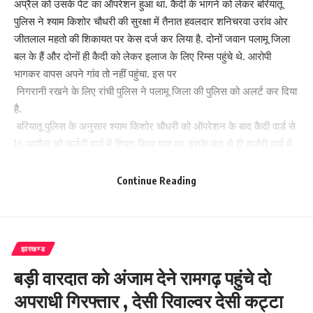
अप्रैल को उसके पेट का ऑपरेशन हुआ था. कैदी के भागने को लेकर बरियातू
पुलिस ने श्याम किशोर चौधरी की सुरक्षा में तैनात हवलदार शनिचरवा उरांव ओर
जीतलाल महतो की शिकायत पर केस दर्ज कर लिया है. दोनों जवान पलामू जिला
बल के हैं और दोनों ही कैदी को लेकर इलाज के लिए रिम्स पहुंचे थे. आरोपी
भागकर वापस अपने गांव तो नहीं पहुंचा. इस पर
निगरानी रखने के लिए रांची पुलिस ने पलामू जिला की पुलिस को अलर्ट कर दिया
है.
बरियातू पुलिस के अनुसार श्याम किशोर चौधरी को ऑपरेशन के बाद कैदी वार्ड से
16 अप्रैल को सर्जरी वार्ड में शिफ्ट किया गया था. इसके बाद से ही सर्जरी वार्ड में
ही उसका इलाज चल रहा था. बरियातू पुलिस ने जब कैदी की सुरक्षा में तैनात दोनों
जवानों से पूछताछ की, तब एक जवान शनिचरवा उरांव ने बताया कि वह सुबह पांच
Continue Reading
बजे लघुशंका के लिए गया था. जबकि जीतलाल महतो ने बताया कि पेट खराब होने
की वजह से वह शौचालय जाने के बाद रिम्स दवाखाना दवा लाने गया था. इस तरह
कैदी की सुरक्षा में तैनात जवान उसकी सुरक्षा में नहीं थे. इस कारण कैदी को मौका
मिला और वह हाथ से हथकड़ी निकालकर भाग निकला.
झारखण्ड
बड़ी वारदात को अंजाम देने रामगढ़ पहुंचे दो
228
अपराधी गिरफ्तार , देसी रिवाल्वर देसी कट्टा