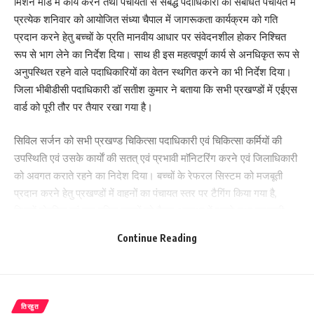
मिशन मोड में कार्य करने तथा पंचायतों से संबद्ध पदाधिकारी को संबंधित पंचायत में
प्रत्येक शनिवार को आयोजित संध्या चैपाल में जागरूकता कार्यक्रम को गति
प्रदान करने हेतु बच्चों के प्रति मानवीय आधार पर संवेदनशील होकर निश्चित
रूप से भाग लेने का निर्देश दिया। साथ ही इस महत्वपूर्ण कार्य से अनधिकृत रूप से
अनुपस्थित रहने वाले पदाधिकारियों का वेतन स्थगित करने का भी निर्देश दिया।
जिला भीबीडीसी पदाधिकारी डॉ सतीश कुमार ने बताया कि सभी प्रखण्डों में एईएस
वार्ड को पूरी तौर पर तैयार रखा गया है।
सिविल सर्जन को सभी प्रखण्ड चिकित्सा पदाधिकारी एवं चिकित्सा कर्मियों की
उपस्थिति एवं उसके कार्याें की सतत् एवं प्रभावी माॅनिटरिंग करने एवं जिलाधिकारी
को अवगत कराते रहने का निदेश दिया। बच्चों के रेफरल सिस्टम को मजबूती
प्रदान करने हेतु प्रखण्डों में वाहनों का पंचायत स्तर पर टैगिंग किया गया है,
जिसमें दोपहिया एवं चार पहिया वाहनों को तैयार अवस्था में रखने तथा सरकारी
स्तर पर दूरी के अनुसार भुगतान की समुचित व्यवस्था करने का निदेश दिया।
Continue Reading
जिलाधिकारी ने प्रखण्ड स्तर के सभी अधिकारियों को अपने मुख्यालय में ही बने
रहने तथा एईएस कार्य के प्रति सक्रिय एवं तत्पर रहने को कहा। उन्होंने आशा
कार्यकर्ता एवं आंगनबाड़ी सेविका सहायिका को पारासिटामोल एवं ओआरएस का
कीट उपलब्ध कराने तथा वितरण से संबंधित प्रखण्डवार रिपोर्ट प्राप्त करने का
तिरहुत