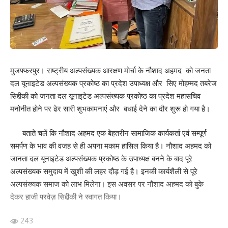
Love
Sad
Happy
Sleepy
Angry
Dead
Wink
0
0
0
0
0
0
0
मुजफ्फरपुर। राष्ट्रीय अल्पसंख्यक आरक्षण मोर्चा के नौशाद अहमद को जनता
Leave a review
दल यूनाइटेड अल्पसंख्यक प्रकोष्ठ का प्रदेश उपाध्यक्ष और सिए मोहम्मद तबरेज
Your email address will not be published.
Required fields are marked
*
सिद्दीकी को जनता दल यूनाइटेड अल्पसंख्यक प्रकोष्ठ का प्रदेश महासचिव
मनोनीत होने पर ढेर सारी शुभकामनाएं और बधाई देने का दौर शुरू हो गया है।
Your Rating
बताते चलें कि नौशाद अहमद एक बेहतरीन सामाजिक कार्यकर्ता एवं सम्पूर्ण
समर्पण के भाव की वजह से ही अपना मकाम हासिल किया है। नौशाद अहमद को
जानता दल यूनाइटेड अल्पसंख्यक प्रकोष्ठ के उपाध्यक्ष बनने के बाद पूरे
अल्पसंख्यक समुदाय में खुशी की लहर दौड़ गई है। इनकी कार्यशैली से पूरे
अल्पसंख्यक समाज को लाभ मिलेगा। इस अवसर पर नौशाद अहमद को बुके
देकर हाजी परवेज़ सिद्दीकी ने स्वागत किया।
243