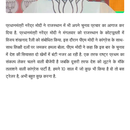
तरीके से काटने के बाद गोलियां रखने के लिए जगह बनाई गई थी. गोलियां रखने
के बाद तले को फिर से चिपकाया था.
प्रधानमंत्री नरेंद्र मोदी ने राजस्थान में भी अपने चुनाव प्रचार का आगाज कर
चप्पल को एक बारगी देखने से लगता नहीं था कि इसमें कुछ है. इसके बाद
दिया है. प्रधानमंत्री नरेंद्र मोदी ने मंगलवार को राजस्थान के कोटपूतली में
कोतवाली थाना पुलिस को सूचना दी गई. मौके पर पहुंची पुलिस ने सामान को जब्त
विजय शंखनाद रैली को संबोधित किया. इस दौरान पीएम मोदी ने कांग्रेस के साथ-
किया. पुलिस ने नूरजहां समेत तीनों महिलाओं से पूछताछ शुरू की तो कहानी अलग
साथ विपक्षी दलों पर जमकर हमला बोला. पीएम मोदी ने कहा कि इस बार के चुनाव
ही सामने आई.
में देश की सियासत दो खेमों में बंटी नजर आ रही है. एक तरफ राष्ट्र प्रथम का
संकल्प लेकर चलने वाली बीजेपी है जबकि दूसरी तरफ देश को लूटने के मौके
नूरजहां ने बताया कि पति शाहरूख ने कुछ दिन पहले फोन पर बताया था कि दिल्ली
तलाशने वाली कांग्रेस पार्टी है. हमने 10 साल में जो कुछ भी किया है वो तो बस
दरवाजे से उसका मित्र नई चप्पल देने आएगा. उसके पास टाइम नहीं है तो तुम
ट्रेलर है, अभी बहुत कुछ करना है.
उसे लेकर जेल दे जाना. उसे चप्पल के भीतर छिपी नशीली गोलियों के बारे में कुछ
पता नहीं है. वो पति के कहने पर यहां चप्पल देने आई थी. साथ की अन्य महिलाओं
ने भी नूरजहां की बात की हामी भरी. इसके बाद शाहरूख से पूछताछ की गई पर
उसने भी गोलमोल जवाब दिया.
326