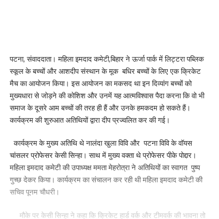
Facebook
What do you think?
पटना, संवाददाता। महिला इमदाद कमेटी,बिहार ने ऊर्जा पार्क में लिट्टरा पब्लिक
स्कूल के बच्चों और आशदीप संस्थान के मूक बधिर बच्चों के लिए एक क्रिकेट
मैच का आयोजन किया। इस आयोजन का मकसद था इन दिव्यांग बच्चों को
मुख्यधारा से जोड़ने की कोशिश और उनमें यह आत्मविश्वास पैदा करना कि वो भी
Love
Sad
Happy
Sleepy
Angry
Dead
Wink
0
0
0
0
0
0
0
समाज के दूसरे आम बच्चों की तरह ही हैं और उनके हमकदम हो सकते हैं।
कार्यक्रम की शुरुआत अतिथियों द्वारा दीप प्रज्वलित कर की गई।
Leave a review
कार्यक्रम के मुख्य अतिथि थे नालंदा खुला विवि और पटना विवि के वॉयस
चांसलर प्रोफेसर केसी सिन्हा। साथ में मुख्य वक्ता थे प्रोफेसर पीके पोद्दार।
Your email address will not be published.
Required fields are marked
*
महिला इमदाद कमेटी की उपाध्यक्ष ममता मेहरोत्रा ने अतिथियों का स्वागत पुष्प
गुच्छ देकर किया। कार्यक्रम का संचालन कर रही थी महिला इमदाद कमेटी की
Your Rating
सचिव पूनम चौधरी।
मौके पर केसी सिन्हा ने कहा कि क्रिकेट हार्ड वर्क और टीमवर्क की भावना तो