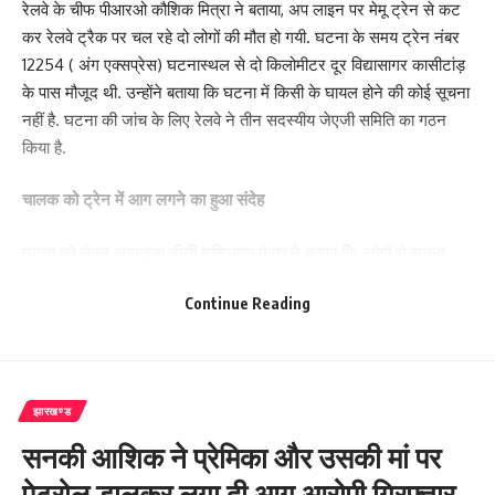
रेलवे के चीफ पीआरओ कौशिक मित्रा ने बताया, अप लाइन पर मेमू ट्रेन से कट
कर रेलवे ट्रैक पर चल रहे दो लोगों की मौत हो गयी. घटना के समय ट्रेन नंबर
12254 ( अंग एक्सप्रेस) घटनास्थल से दो किलोमीटर दूर विद्यासागर कासीटांड़
के पास मौजूद थी. उन्होंने बताया कि घटना में किसी के घायल होने की कोई सूचना
नहीं है. घटना की जांच के लिए रेलवे ने तीन सदस्यीय जेएजी समिति का गठन
किया है.
चालक को ट्रेन में आग लगने का हुआ संदेह
घटना को लेकर जामताड़ा डीसी शशिभूषण मेहरा ने बताया कि, लोगों से सूचना
मिली कि डाउन लाइन से भागलपुर-यशवंतपुर अंग एक्सप्रेस (ट्रेन संख्या
Continue Reading
12254) गुजर रही थी. इसी बीच लाइन के किनारे डाली गयी गिट्टी का डस्ट उड़
रहा था. डस्ट को देखकर चालक को संदेह हुआ कि ट्रेन में आग लग गयी है और
धुंआ निकल रहा है. इस कारण चालक ने ट्रेन रोक दी. यात्री भी उतर गए. इसी
बीच अप ट्रैक पर जा रही आसनसोल से झाझा जानेवाली इएमयू ट्रेन की चपेट में
झारखण्ड
आने से दो लोगों की मौत हो गयी.
सनकी आशिक ने प्रेमिका और उसकी मां पर
घटना को लेकर जामताड़ा डीसी शशिभूषण मेहरा ने बताया कि, लोगों से सूचना
पेट्रोल डालकर लगा दी आग आरोपी गिरफ्तार