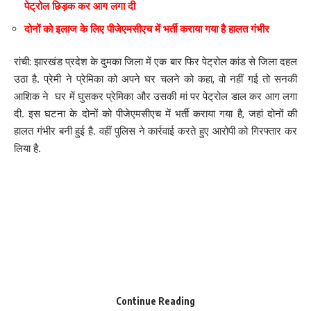
पेट्रोल छिड़क कर आग लगा दी
हादसे के बाद जांच के लिए कमेटी गठित
दोनों को इलाज के लिए पीजेएमसीएच में भर्ती कराया गया है हालत गंभीर
हादसे के बाद रेलवे एक्शन में आ गयी और जांच के लिए तीन सदस्यीय टीम गठित
रांची: झारखंड प्रदेश के दुमका जिला में एक बार फिर पेट्रोल कांड से जिला दहल
कर दी गयी है. वहीं इस हादसे के बाद जामताड़ा विधायक ने कहा कि मैं घटनास्थल
उठा है. प्रेमी ने प्रेमिका को अपने घर चलने को कहा, वो नहीं गई तो सनकी
के लिए निकल चुका हूं. इसके अलावा मैंने घटना के जिम्मेदार लोगों की पहचान
आशिक ने घर में घुसकर प्रेमिका और उसकी मां पर पेट्रोल डाल कर आग लगा
करने का निर्देश दे दिया है. अभी तक मृतकों की नहीं हो पाई है. हम इस मुद्दे को
दी. इस घटना के दोनों को पीजेएमसीएच में भर्ती कराया गया है, जहां दोनों की
विधानसभा में भी उठाएंगे.
हालत गंभीर बनी हुई है. वहीं पुलिस ने कार्रवाई करते हुए आरोपी को गिरफ्तार कर
लिया है.
203
Facebook
What do you think?
Continue Reading