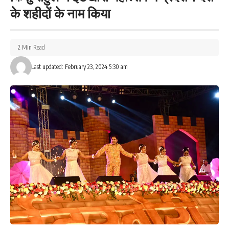
के शहीदों के नाम किया
क्या है पूरा मामला
2 Min Read
सुनीराम किस्कू नामक एक युवक ने अपनी प्रेमिका (38 वर्ष) को अपने घर ले
जाने की जिद करने लगा. प्रेमिका ने बात नहीं मानी तो सोमवार रात वह चुपके से
Last updated: February 23, 2024 5:30 am
महिला के घर में प्रवेश कर गया. जहां महिला अपनी मां (62 वर्ष) के साथ घर में
सो रही थी. इसी बीच देर रात सुनीराम ने दोनों पर पेट्रोल डाल दिया और आग
लगा दी. इस आग में मां-बेटी बुरी तरह झूल गईं, आननफानन में दोनों को फूलो-
झानो मेडिकल कॉलेज अस्पताल में भर्ती कराया गया, जहां दोनों की हालत गंभीर
बनी हुई है. इस मामले में पुलिस ने त्वरित कार्रवाई करते हुए आरोपी सुनीराम किस्कू
को गिरफ्तार कर लिया है. ये घटना मसलिया थाना क्षेत्र की है.
प्रेमिका के इनकार पर प्रेमी ने दी थी धमकी
परिजनों के अनुसार उनकी 38 वर्षीय बहन की शादी बगल के ही गांव में हुई थी,
उसका एक बेटा और एक बेटी है. कुछ समय बाद महिला के पति की मौत बीमारी के
कारण हो गयी. इसके बाद महिला अपने दोनों बच्चों को ससुराल में छोड़कर अपनी
मां के घर आ गयी. इसी बीच फोन पर उसका संपर्क असम राज्य के बोंगाईगांव के