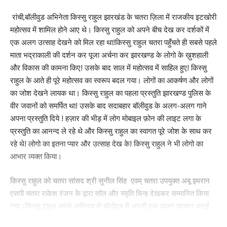
निवासी सुनीराम किस्कू से हुआ. दोनों में प्रेम संबंध प्रगाढ़ हुए पिछले वर्ष सुनीराम
रांची,बॉलीवुड अभिनेता किस्सु राहुल झारखंड के चतरा ज़िला में राजकीय इटखोरी
उसे लेकर अपने घर बोंगाईगांव चला गया. कुछ दिन बाद प्रेमिका को पता चला कि
महोत्सव में शामिल होने आए थे। किस्सु राहुल को अपने बीच देख कर दर्शकों में
सुनीराम पहले से शादीशुदा है और दो बच्चे का पिता है. वह कुछ महीने तक
एक अलग उत्साह देखने को मिल रहा था!किस्सु राहुल चतरा पहुँचते ही सबसे पहले
बोंगाईगांव में रही फिर वापस अपनी मां के घर लौट गई. इधर 20 दिन पूर्व सुनीराम
माता भद्राकाली की दर्शन कर पूजा अर्चना कर झारखण्ड के लोगो के ख़ुशहाली
किस्कू महिला को वापस अपने साथ ले जाने आया तो उसने साफ इनकार कर दिया
और विकास की कामना किए! उसके बाद साल में महोत्सव में साहिल हुए! किस्सु
कि तुम पहले से शादीशुदा हो, हम तुम्हारे यहां नहीं जाएंगे. परिजनों के अनुसार
राहुल के आते ही पूरे महोत्सव का स्वरूप बदल गया। लोगों का आकर्षण और लोगों
सुनीराम ने महिला को धमकी दी थी कि वो उसे जलाकर मार देगा. इस घटनाक्रम
का जोश देखने लायक था। किस्सु राहुल का पहला प्रस्तुति झारखण्ड पुलिस के
के काफी दिन बाद 26 फरवरी सोमवार की रात लगभग 12:00 बजे के आसपास
वीर जवानों को समर्पित था! उसके बाद सदाबहार बॉलीवुड के अलग-अलग गाने
सुनीराम महिला के घर में प्रवेश कर गया. जहां उसने अपनी प्रेमिका और उसकी
अपना प्रस्तुति दिये ! हज़ार की भीड़ में लोग मोबाइल फ़ोन की लाइट लगा के
मां पर पेट्रोल डालकर आग लगी दी.
प्रस्तुति का आनन्द ले रहे थे और किस्सु राहुल का स्वागत पूरे जोश के साथ कर
रहे थे! लोगो का इतना प्यार और उत्साह देख के! किस्सु राहुल ने भी लोगो का
घटना को लेकर क्या कहते हैं प्रशिक्षु डीएसपी आकाश भारद्वाज
आभार व्यक्त किया।
इस घटना को लेकर प्रशिक्षु डीएसपी आकाश भारद्वाज ने बताया कि ये प्रेम प्रसंग
किस्सु राहुल को चतरा सांसद श्री सुनील सिंह एवम् चतरा उपयुक्त अबू इमरान
का मामला है. सुनीराम किस्कु ने अपनी प्रेमिका और उसकी मां पर पेट्रोल
एसपी चतरा राकेश रंजन के द्वारा सॉल और स्मृति चिन्ह देखकर सम्मानित किया
डालकर आग लगा दी. फूलो झानो अस्पताल में दोनों का इलाज चल रहा है. जहां
गया।किस्सू राहुल अपने अभिनय से बॉलीवुड में अपनी एक अलग पहचान बनाई
दोनों की हालत गंभीर है. पुलिस ने सुनीराम किस्कु को गिरफ्तार कर लिया है,
है।अब तक किस्सु राहुल जी की 6 फ़िल्में रिलीज़ हो चुकी है! जिसमें बॉलीवुड और
आरोपी ने अपना जुर्म स्वीकार कर लिया है, अभी उससे पूछताछ की जा रही है,