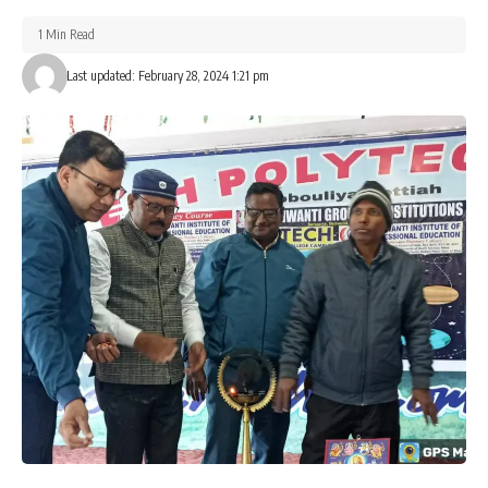
1 Min Read
Last updated: February 28, 2024 1:21 pm
Facebook
What do you think?
Love
Sad
Happy
Sleepy
Angry
Dead
Wink
0
0
0
0
0
0
0
Leave a review
Your email address will not be published.
Required fields are marked
*
Your Rating