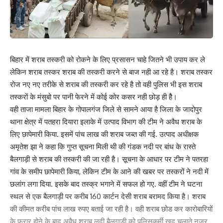
बिहार में शराब तस्करी को रोकने के लिए प्रसासन चाहे जितने भी उपाय कर ले
लेकिन शराब तस्कर शराब की तस्करी करने से बाज नही आ रहे है। शराब तस्कर
रोज नए नए तरीके से शराब की तस्करी कर रहे है तो वही पुलिस भी इस शराब
तस्करों के मंसुबो पर पानी फेरने में कोई कोर कसर नही छोड़ ही हैै।
वही ताजा मामला बिहार के गोपालगंज जिले से सामने आया है जिला के जादोपुर
थाना क्षेत्र में पतहरा दियारा इलाके में उत्पाद विभाग की टीम ने अवैध शराब के
लिए छापेमारी किया. इसमें पांच लाख की शराब जब्त की गई. उत्पाद अधीक्षक
अमृतेश झा ने कहा कि गुप्त सूचना मिली थी की गंडक नदी पर बांध के रास्ते
बैलगाड़ी से शराब की तस्करी की जा रही है। सूचना के आधार पर टीम ने पतरहा
गांव के समीप छापेमारी किया, लेकिन टीम के आने की खबर पर तस्करों ने नदी में
छलांग लगा दिया. इसके बाद तस्क्र भगाने में सफल हो गए. वहीं टीम ने घटना
स्थल से एक बैलगाड़ी पर करीब 160 कार्टन देसी शराब बरामद किया है। शराब
की कीमत करीब पांच लाख रुपए बताई जा रही है। वही शराब छोड कर कारोबारियों
के फरार होने के बाद अवैध शराब लदी बैलगाड़ी को पुलिसकर्मी खुद चलाते नजर