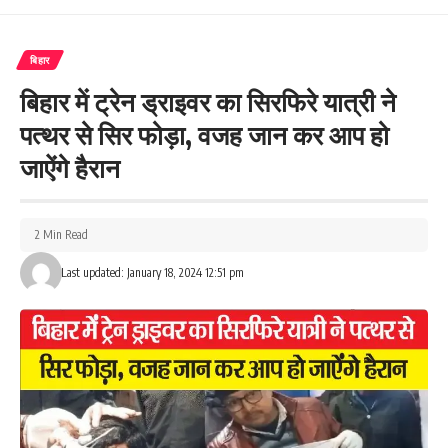
बिहार
बिहार में ट्रेन ड्राइवर का सिरफिरे यात्री ने
What do you think?
पत्थर से सिर फोड़ा, वजह जान कर आप हो
जाऐंगे हैरान
Love
Sad
Happy
Sleepy
Angry
Dead
Wink
0
0
0
0
0
0
0
2 Min Read
Last updated: January 18, 2024 12:51 pm
Leave a review
Your email address will not be published.
Required fields are marked
*
Your Rating