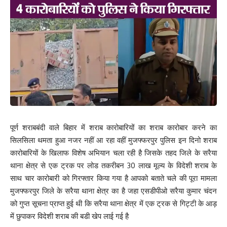
दवा सेवन (एमडीए) अभियान के प्रचार—प्रसार के लिए कई प्रकार के
कार्यक्रम किए जाएंगे। इसी क्रम में इस वर्ष रेलवे स्टेशनों पर भी एमडीए
अभियान की सफलता के लिए माइकिंग के द्वारा प्रचार—प्रसार कराया जाएगा।
इसके लिए रेलवे के वरीय अधिकारी डीआरएम से बात की गई है। जल्द ही रेलवे
स्टेशनों पर इसकी शुरुआत होगी। इसके अलावा ई—रिक्शा और माइकिंग के
माध्यम से प्रचार—प्रसार किया जाएगा।
एमडीए अभियान को सफल बनाने के लिए मजबूती से काम करेंगे डीसीएम एवं
बीसीएम : डॉ वाइएन पाठक
पूर्ण शराबबंदी वाले बिहार में शराब कारोबारियों का शराब कारोबार करने का
आशा सेल के अपर निदेशक सह राज्य कार्यक्रम पदाधिकारी डॉ. वाईएन पाठक ने
सिलसिला थमता हुआ नजर नहीं आ रहा वहीं मुजफ्फरपुर पुलिस इन दिनो शराब
कहा कि दस फरवरी से शुरू होने वाले एमडीए राउंड में सभी डीसीएम एवं बीसीएम
कारोबारियों के खिलाफ विशेष अभियान चला रही है जिसके तहद जिले के सरैया
मजबूती के साथ लग जाएं। ताकि पिछले वर्ष की तुलना में इस वर्ष और बेहतर
थाना क्षेत्र से एक ट्रक पर लोड तकरीबन 30 लाख मूल्य के विदेशी शराब के
परिणाम मिले। इसके अलावा उन्होंने आपेक्षित सहयोग पर विस्तार से चर्चा की।
साथ चार कारोबारी को गिरफ्तार किया गया है आपको बताते चले की पूरा मामला
वहीं, आशा सेल के टीम लीड प्रणय ने आशा सेल एवं फाइलेरिया सेल के मध्य
मुजफ्फरपुर जिले के सरैया थाना क्षेत्र का है जहा एसडीपीओ सरैया कुमार चंदन
समन्वय पर चर्चा की
को गुप्त सूचना प्राप्त हुई थी कि सरैया थाना क्षेत्र में एक ट्रक से गिट्टी के आड़
में छुपाकर विदेशी शराब की बडी खेप लाई गई है
प्रखंड स्तरीय रणनीति फाइलेरिया उन्मूलन के लिए जरूरी: