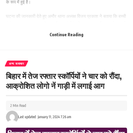
के रूप में हुई है।
घटना की जानकारी देते हुए अमौर थाना अध्यक्ष विजय प्रकाश ने बताया कि बच्ची
से रेप का मामला प्रकाश में आया है। आरोपी के खिलाफ एफआईआर दर्ज कर ली
गई है। बच्ची को मेडिकल के लिए जीएमसीगच पूर्णिया लाया गया है।
Continue Reading
188
अन्य समाचार
Facebook
बिहार में तेज रफ्तार स्कॉर्पियों ने चार को रौंदा,
आक्रोशित लोगो नें गाड़ी में लगाई आग
What do you think?
2 Min Read
Last updated: January 11, 2024 7:26 am
Love
Sad
Happy
Sleepy
Angry
Dead
Wink
0
0
0
0
0
0
0