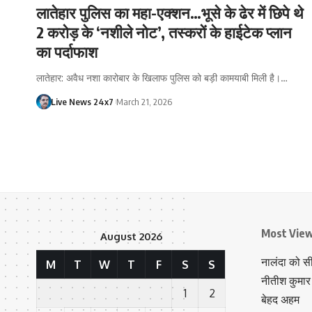
लातेहार पुलिस का महा-एक्शन…भूसे के ढेर में छिपे थे
2 करोड़ के ‘नशीले नोट’, तस्करों के हाईटेक प्लान
का पर्दाफाश
लातेहार: अवैध नशा कारोबार के खिलाफ पुलिस को बड़ी कामयाबी मिली है।…
Live News 24x7
March 21, 2026
Most Vie
August 2026
नालंदा को स
M
T
W
T
F
S
S
नीतीश कुमार 
1
2
बेहद अहम