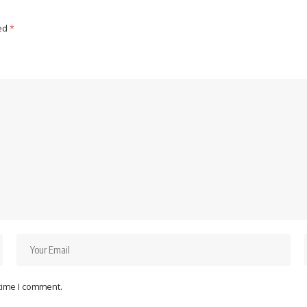
ked
*
 time I comment.