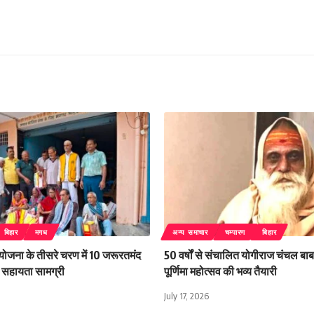
बिहार
मगध
अन्य समाचार
चम्पारण
बिहार
 योजना के तीसरे चरण में 10 जरूरतमंद
50 वर्षों से संचालित योगीराज चंचल बाबा
िली सहायता सामग्री
पूर्णिमा महोत्सव की भव्य तैयारी
July 17, 2026