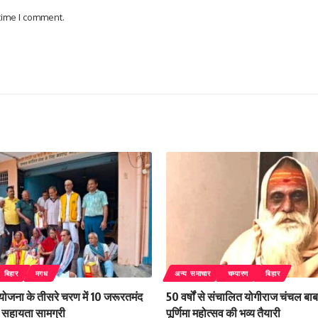
 time I comment.
बिहार
मगध
अन्य समाचार
चम्पारण
बिहार
 योजना के तीसरे चरण में 10 जरूरतमंद
50 वर्षों से संचालित योगीराज चंचल बाबा
िली सहायता सामग्री
पूर्णिमा महोत्सव की भव्य तैयारी