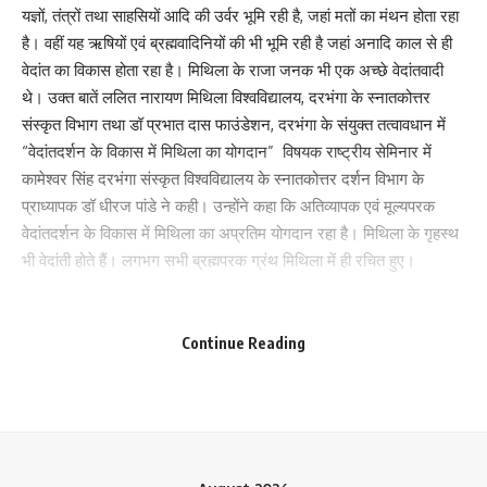
यज्ञों, तंत्रों तथा साहसियों आदि की उर्वर भूमि रही है, जहां मतों का मंथन होता रहा
है। वहीं यह ऋषियों एवं ब्रह्मवादिनियों की भी भूमि रही है जहां अनादि काल से ही
वेदांत का विकास होता रहा है। मिथिला के राजा जनक भी एक अच्छे वेदांतवादी
थे। उक्त बातें ललित नारायण मिथिला विश्वविद्यालय, दरभंगा के स्नातकोत्तर
संस्कृत विभाग तथा डॉ प्रभात दास फाउंडेशन, दरभंगा के संयुक्त तत्वावधान में
“वेदांतदर्शन के विकास में मिथिला का योगदान” विषयक राष्ट्रीय सेमिनार में
कामेश्वर सिंह दरभंगा संस्कृत विश्वविद्यालय के स्नातकोत्तर दर्शन विभाग के
प्राध्यापक डॉ धीरज पांडे ने कही। उन्होंने कहा कि अतिव्यापक एवं मूल्यपरक
Save my name, email, and website in this browser for the next time I comment.
वेदांतदर्शन के विकास में मिथिला का अप्रतिम योगदान रहा है। मिथिला के गृहस्थ
भी वेदांती होते हैं। लगभग सभी ब्रह्मपरक ग्रंथ मिथिला में ही रचित हुए।
विशिष्ट वक्ता के रूप में फाउंडेशन के सचिव मुकेश कुमार झा ने कहा कि मिथिला
में प्रारंभ से ही सभी सिद्धांतों एवं मतों का खंडन एवं मंडन होता रहा है और यह
Continue Reading
परंपरा निरंतर चलती रहती है। उन्होंने कहा कि अद्वैतवेदांत में ब्रह्मसूत्र ग्रंथ पर
मिथिला में वाचस्पति मिश्र रचित ‘भामती’ टीका एक प्रामाणिक ग्रंथ है। वाचस्पति
ने बौद्धों पर तर्कपरक प्रहार किया। वहीं उदयनाचार्य ने भी बौद्धों को मुंहतोड़ जवाब
दिया। विषय प्रवेश कराते हुए विभागीय प्राध्यापिका डा ममता स्नेही ने बताया कि
वेदों के अंत में लिखित उपनिषद् ग्रंथ ही वेदांत हैं। बौद्ध धर्म- दर्शन के विकास से