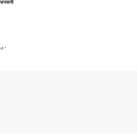
ली सनसनी
ked
*