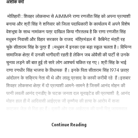
अशोक वर्मा
मोतिहारी : शिवहर लोकसभा से AIMIMने राणा रणजीत सिंह को अपना प्रत्याशी
बनाया और श्री सिंह ने शनिवार को जिला पदाधिकारी के कार्यालय में अपने विशेष
वेशभूषा के साथ नामांकन पत्र दाखिल किया गौरतलब है कि राणा रणजीत सिंह
Save my name, email, and website in this browser for the next time I comment.
मधुबन निवासी और विहार सरकार के राजद मंत्रिमंडल में कैबिनेट मंत्री रह
चुके सीताराम सिंह के पुत्र हैं ।मधुबन में इनका एक बड़ा स्कूल चलता है। विभिन्न
सामाजिक क्षेत्र में उनकी भागीदारी रहती है लेकिन जब ओवैसी की पार्टी से उनके
चुनाव लड़ने की बात हुई तो सारे लोग आश्चर्य चकित रह गए। श्री सिंह के भाई
राणा रणधीर सिंह भाजपा के विधायक हैं। इनके पिता सीताराम सिंह 1974 छात्र
आंदोलन के सक्रिय नेता भी थे और लालू प्रसाद के काफी करीबी रहे हैं।इसबार
शिवहर लोकसभा क्षेत्र में दो प्रत्याशी आमने-सामने है जिसमें आनंद मोहन की
पत्नी लवली आनंद एनडीए के घटक जनता दल यूनाइटेड की प्रत्याशी है, आनंद
मोहन हाल ही में आदिवासी आईएएस जी कृष्णैया की हत्या के आरोप में सजा
काटकर जेल से रिहा हुए हैं। दूसरी ओर एक आईएएस की पत्नी रितु जायसवाल
इंडिया गठबंधन की उम्मीदवार है। नामांकन के समय राणा रंजीत सिंह के सिर पर
इस्लामीक टोपी था और माथे पर तिलक” लगाये हुए थे। उन्होंने इस वेशभूषा को
Continue Reading
हिंदू मुस्लिम एकता का प्रतीक बताया।