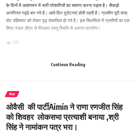
के दिनों में आवागमन में भारी परेशानियों का सामना करना पड़ता है। सैकड़ो
अनगिनत गढ्ढे बन गये है। आये दिन दुर्घटनाएं होती रहती है। ग्रामीण पूरी तरह
वोट वहिष्कार को लेकर दृढ़ संकल्पित हो गये है। इस सिलसिले में ग्रामीणों का एक
शिष्ट मंडल डीएम से मिलकर वस्तु स्थिति से अवगत करायेगा।
281
Continue Reading
Facebook
बिहार
What do you think?
ओवैसी की पार्टीAimin ने राणा रणजीत सिंह
को शिवहर लोकसभा प्रत्याशी बनाया ,श्री
Love
Sad
Happy
Sleepy
Angry
Dead
Wink
सिंह ने नामांकन पत्र भरा।
0
0
0
0
0
0
0