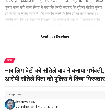
कार्यरत हैं। इनकी बातों को सुनने और जानने के बाद माधुरी फाउंडेशन के अध्यक्ष
कुमार गौरव उर्फ गौरव सिन्हा ने कहा कि हमारी सरकार के मुखिया नीतीश कुमार
हर चीजों पर नजर रखते हैं और सहयोग करने के लिए हमेशा तत्पर रहता हूं।
उन्होंने कहा कि इस नेत्रहीन विद्यालय को सरकार के संज्ञान में लाकर सहयोग
दिलाने का पूरा प्रयास करुंगा। इस मौके पर विद्यालय के सभी बच्चों के अलावे
गौतम कुमार,सागर कुमार, राजेश कुमार ,शौर्य कुमार लाल,आदि मौजूद रहे।
Continue Reading
246
बिहार
Facebook
नाबालिग बेटी को सौतेले बाप ने बनाया गर्भवती,
आरोपी सौतेले पिता को पुलिस ने किया गिरफ्तार
What do you think?
2 Min Read
Live News 24x7
Last updated: April 22, 2024 10:01 pm
Love
Sad
Happy
Sleepy
Angry
Dead
Wink