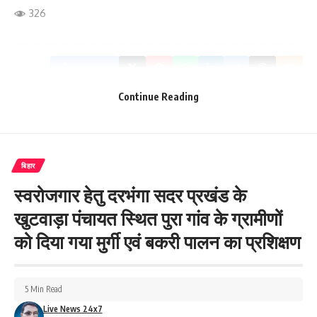
326
Facebook
Continue Reading
What do you think?
बिहार
स्वरोजगार हेतु दरभंगा सदर प्रखंड के
Love
Sad
Happy
Sleepy
Angry
Dead
Wink
खुटवाड़ा पंचायत स्थित पुरा गांव के ग्रामीणों
0
0
0
0
0
0
0
को दिया गया मुर्गी एवं बकरी पालन का प्रशिक्षण
Leave a review
5 Min Read
Your email address will not be published.
Required fields are marked
*
Live News 24x7