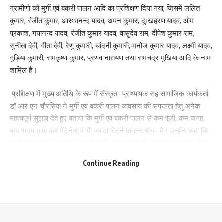
ग्रामीणों को मुर्गी एवं बकरी पालन आदि का प्रशिक्षण दिया गया, जिसमें ललित
कुमार, रंजीत कुमार, आस्थानन्द यादव, अमन कुमार, दुःखहरण यादव, ओम
प्रकाश, गयानन्द यादव, रंजीत कुमार यादव, वासुदेव राम, दीपेश कुमार राम,
सुनीता देवी, गीता देवी, रेणु कुमारी, चांदनी कुमारी, मनोज कुमार यादव, लक्ष्मी यादव,
गुड़िया कुमारी, रामकृष्ण कुमार, प्रणव नारायण तथा रामचंद्र मुखिया आदि के नाम
शामिल हैं।
प्रशिक्षण में मुख्य अतिथि के रूप में संस्कृत- प्राध्यापक सह सामाजिक कार्यकर्ता
डॉ आर एन चौरसिया ने मुर्गी एवं बकरी पालन व्यवसाय की सफलता हेतु अनेक
महत्वपूर्ण सुझाव देते हुए बताया कि मुर्गी एवं बकरी पालन से कम पूंजी, कम जगह,
कम समय तथा कम मेंटेनेंस में भी ज्यादा रिटर्न कमाना संभव है। उन्होंने कहा कि
प्रशिक्षण प्राप्त कर मुर्गा या बकरी आदि पालन करने से अधिक लाभ प्राप्त किया
जा सकता है। इसे कम पढ़े-लिखे कोई भी ग्रामीण पुरुष, महिलाएं एवं विशेष रूप से
Continue Reading
युवा आसानी से कर सकते हैं। फार्म हवादार एवं सुरक्षित हो, उसके पास पेड़- पौधे
हो तथा आसपास पानी इकट्ठा न हो। सरकारें मुर्गी, बकरी आदि पालन में
दिलचस्पी रखने वाले बेरोजगारों को लगातार प्रशिक्षण तथा ऋण आदि देकर
प्रोत्साहित भी कर रही है। अधिक लाभ के लिए मुर्गियों एवं बकरियों की उचित
देखभाल, संतुलित आहार, साफ एवं हवादार घर, अच्छी नस्ल तथा स्वच्छ जल की