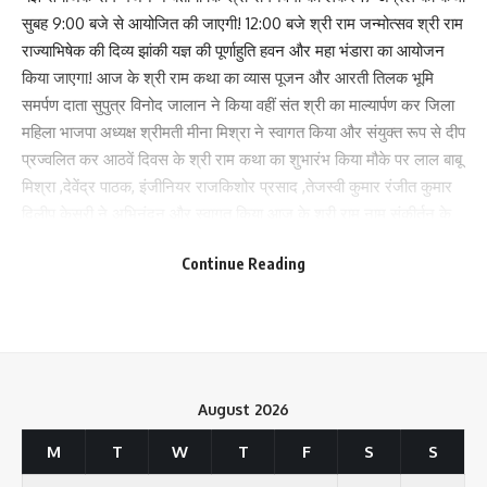
सुबह 9:00 बजे से आयोजित की जाएगी! 12:00 बजे श्री राम जन्मोत्सव श्री राम
राज्याभिषेक की दिव्य झांकी यज्ञ की पूर्णाहुति हवन और महा भंडारा का आयोजन
किया जाएगा! आज के श्री राम कथा का व्यास पूजन और आरती तिलक भूमि
समर्पण दाता सुपुत्र विनोद जालान ने किया वहीं संत श्री का माल्यार्पण कर जिला
महिला भाजपा अध्यक्ष श्रीमती मीना मिश्रा ने स्वागत किया और संयुक्त रूप से दीप
प्रज्वलित कर आठवें दिवस के श्री राम कथा का शुभारंभ किया मौके पर लाल बाबू
मिश्रा ,देवेंद्र पाठक, इंजीनियर राजकिशोर प्रसाद ,तेजस्वी कुमार रंजीत कुमार
Save my name, email, and website in this browser for the next time I comment.
दिलीप केसरी ने अभिनंदन और स्वागत किया आज के श्री राम नाम संकीर्तन के
यजमान मयंक कुमार रहे
Continue Reading
300
Facebook
August 2026
M
T
W
T
F
S
S