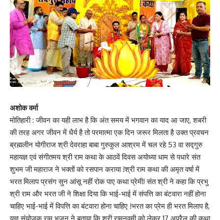
Love
Sad
Happy
Sleepy
Angry
Dead
Wink
0
0
0
0
0
0
0
Leave a review
Your email address will not be published.
Required fields are marked
*
Your Rating
अशोक वर्मा
मोतिहारी : जीवन का यही लाभ है कि अंत समय में भगवान का याद आ जाए, शबरी
की तरह अगर जीवन में धैर्य है तो परमात्मा एक दिन जरूर मिलता है उक्त प्रवचन
ब्रह्मलीन योगीराज श्री देवराहा बाबा गुरुकुल आश्रम में चल रहे 53 वा सद्गुरु
महायज्ञ एवं संगीतमय श्री राम कथा के आठवें दिवस अयोध्या धाम से पधारे संत
शुभम जी महाराज ने भक्तों को रसपान कराया !श्री राम कथा की अमृत वर्षा में
भरत मिलाप प्रसंग सुन आंसू नहीं रोक पाए कथा प्रेमी! संत श्री ने कहा कि प्रभु
श्री राम और भरत जी ने शिक्षा दिया कि भाई-भाई में संपत्ति का बंटवारा नहीं होना
चाहिए भाई-भाई में विपत्ति का बंटवारा होना चाहिए !भरत का प्रेम ही भरत मिलाप है,
यज्ञ संयोजक राम भजन ने बताया कि श्री रामनवमी को लेकर 17 अप्रैल की कथा