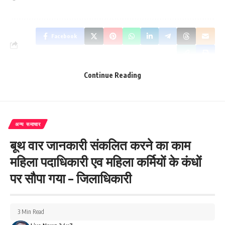
Facebook
Continue Reading
What do you think?
अन्य समाचार
Love
Sad
Happy
Sleepy
Angry
Dead
Wink
बूथ वार जानकारी संकलित करने का काम
0
0
0
0
0
0
0
महिला पदाधिकारी एव महिला कर्मियों के कंधों
पर सौपा गया – जिलाधिकारी
Leave a review
Your email address will not be published.
Required fields are marked
*
3 Min Read
Your Rating