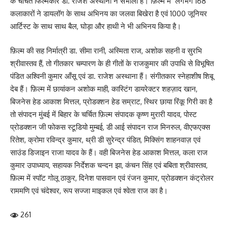
के चर्चित फिल्मकार डा. राजेश अस्थाना ने संभाला है। फ़िल्म में लगभग 168
कलाकारों ने डायलॉग के साथ अभिनय का जलवा बिखेरा है एवं 1000 जूनियर
आर्टिस्ट के साथ साथ बैल, घोड़ा और हाथी ने भी अभिनय किया है।
फ़िल्म की सह निर्मात्री डा. सीमा रानी, अस्मिता राज, अशोक सहनी व सुरभि
श्रीवास्तव हैं, तो गीतकार चम्पारण के ही गीतों के राजकुमार की उपाधि से विभूषित
पंडित अश्विनी कुमार आँसू एवं डा. राजेश अस्थाना हैं। संगीतकार स्नेहाशीष शिबू
देब हैं। फ़िल्म में छायांकन अशोक माही, कास्टिंग डायरेक्टर शहज़ाद खान,
बिजनेस हेड आकाश मित्तल, प्रोडक्शन हेड सम्राट, स्थिर छाया रिंकू गिरी का है
तो संपादन मुंबई में बिहार के चर्चित फ़िल्म संपादक कृष्ण मुरारी यादव, पोस्ट
प्रोडक्शन जी फोकस स्टूडियो मुम्बई, डी आई संपादन राज मिनरुल, वीएफएक्स
रितेश, क्रोमा रविन्द्र कुमार, थ्री डी सुरेन्द्र पंडित, मिक्सिंग शाहनवाज़ एवं
साउंड डिजाइन राजा यादव के हैं। वही बिजनेस हेड आकाश मित्तल, कला राज
कुमार उपाध्याय, सहायक निर्देशक चन्दन झा, कंचन सिंह एवं बबिता श्रीवास्तव,
फ़िल्म में स्पॉट गोलू ठाकुर, दिनेश पासवान एवं रंजन कुमार, प्रोडक्शन कंट्रोलर
राममणि एवं चंदेश्वर, रूप सज्जा माइकल एवं श्वेता राज का है।
261