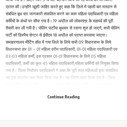
प्राप्त की।उन्होंने खूशी जाहिर करते हुए कहा कि ज़िले में पहली बार मतदान से
संबंधित बूथ वार जानकारी संकलित करने का काम महिला पदाधिकारी एव महिला
कर्मियों के कंधों पर सौपा गया है। 19 अप्रैल को लोकतंत्र के महापर्व की पूरी
तैयारी कर ली गयी है। पोलिंग पार्टीया बुधवार से रवाना शुरु हो जाएगे, सभी पोलिंग
पार्टी को डिस्पैच सेन्टर से ईवीएम 18 अप्रैल को प्राप्त करवाया जाएगा।
समाहरणालय मीटिंग हॉल में गया ज़िले के लिये सभी 09 विधानसभा के लिये
विधानसभा वार 01 – 01 महिला वरीय पदाधिकारी, 01-01 महिला पदाधिकारी एव
03-03 महिला कर्मी, इस प्रकार 01-01 विधानसभा के लिये 05 महिला
पदाधिकारी, कर्मी का कुल 45 महिला पदाधिकारी,महिला कर्मियों को नियुक्त किया
गया है। ज़िला निर्वाचन पदाधिकारी ने कहा कि पूरी तरह महिलाओं द्वारा संचालित
यह एक कंट्रोल रूम तैयार किया गया है। यह विशेष पहल किया गया है। जिस
तरह महिला मतदान केंद्र बनाया जाता है उसी तर्ज पर महिला द्वारा संचालित
कंट्रोल रूम बनाया गया है। और काफी अच्छे से सभी लोग काम कर रहे हैं।
Continue Reading
उन्होंने उम्मीद जताया कि 20 अप्रैल तक अच्छे ढंग से सुचारू रूप से संचालित
करेंगे। सभी महिला कर्मियों को अच्छी तरह प्रशिक्षित हुयी है। इसी कंट्रोल रूम
से गया ज़िला के सभी 09 विधानसभा के मतदान के सूचना का आदान प्रदान,
कही से कोई प्राप्त होने वाले शिकायत का त्वरित निवारण करना, बूथ पर मतदान