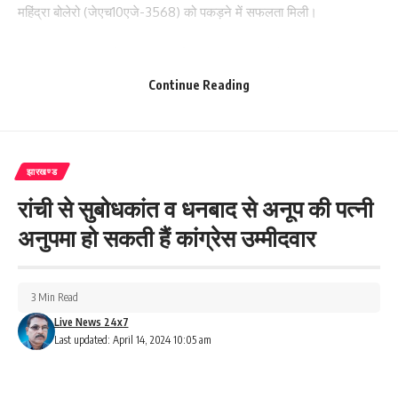
महिंद्रा बोलेरो (जेएच10एजे-3568) को पकड़ने में सफलता मिली।
वाहन के सामने सीआईएसएफ का बोर्ड लगाकर रात्रि में अवैध शराब की तस्करी
की जाती थी। अभियुक्त प्रदीप मंडल, संदीप मंडल व अन्य के विरुद्ध उत्पाद
Continue Reading
अधिनियम के तहत प्राथमिकी दर्ज की गयी। छापेमारी दल में उत्पाद सदर
निरीक्षक संजीत देव, अवर निरीक्षक उत्पाद सदर कृष्णा प्रजापत्ति, अवर निरीक्षक
उत्पाद तेनुघाट दीपिका कुमारी व प्रतिनियुक्त गृहरक्षक शामिल थे।
झारखण्ड
313
रांची से सुबोधकांत व धनबाद से अनूप की पत्नी
अनुपमा हो सकती हैं कांग्रेस उम्मीदवार
Facebook
3 Min Read
Live News 24x7
Last updated: April 14, 2024 10:05 am
What do you think?