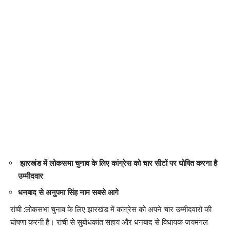
Love
Sad
Happy
Sleepy
Angry
Dead
Wink
0
0
0
0
0
0
0
Leave a review
Your email address will not be published.
Required fields are marked
*
Your Rating
झारखंड में लोकसभा चुनाव के लिए कांग्रेस को चार सीटों पर घोषित करना है
उम्मीदवार
धनबाद से अनुपमा सिंह नाम सबसे आगे
रांची :लोकसभा चुनाव के लिए झारखंड में कांग्रेस को अपने चार उम्मीदवारों की
घोषणा करनी है। रांची से सुबोधकांत सहाय और धनबाद से विधायक जयमंगल