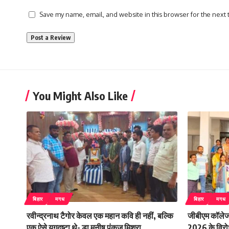
Save my name, email, and website in this browser for the next
You Might Also Like
बिहार
मगध
बिहार
मगध
रवीन्द्रनाथ टैगोर केवल एक महान कवि ही नहीं, बल्कि
जीबीएम कॉलेज 
एक ऐसे युगदृष्टा थे- डा मनीष पंकज मिश्रा
2026 के विरोध म