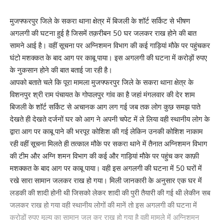
दिन में दो बार स्नान कराएं।घर के आसपास पानी जमा न होने दे।रात को सोते
समय मच्छरदानी का इस्तेमाल करे।
मुजफ्फरपुर जिले के सकरा थाना क्षेत्र में बिजली के शॉर्ट सर्किट से भीषण
अगलगी की घटना हुई है जिसमें तक़रीबन 50 घर जलकर राख होने की बात
बैठक में सिविल सर्जन, एसीएमओ,डीएस, वेक्टर जनित रोग नियंत्रण
सामने आई है। वहीं सूचना पर अग्निशमन विभाग की कई गाड़ियां मौके पर पहुंचकर
पदाधिकारी,आईसीडीएस डीपीओ, डीसीएम,जिला जन सम्पर्क पदाधिकारी, पिरामल
घंटो मशक्कत के बाद आग पर काबू पाया। इस अगलगी की घटना में करोड़ों रुपए
के डीएल,सिफार डीसी,भीडीसीओ, व अन्य विभागों के पदाधिकारी उपस्थित थे।
के नुकसान होने की बात बताई जा रही है।
आपको बताते चले कि पूरा मामला मुजफ्फरपुर जिले के सकरा थाना क्षेत्र के
265
विशनपुर श्री राम पंचायत के गोपालपुर गांव का है जहां मंगलवार की देर शाम
बिजली के शॉर्ट सर्किट से अचानक आग लग गई जब तक लोग कुछ समझ पाते
देखते ही देखते दर्जनों घर को आग ने अपनी चपेट में ले लिया वही स्थानीय लोग के
Facebook
द्वारा आग पर काबू पाने की भरपूर कोशिश की गई लेकिन उनकी कोशिश नाकाम
रही वहीं सूचना मिलते ही तत्काल मौके पर सकरा थाने में तैनात अग्निशमन विभाग
की टीम और अग्नि शमन विभाग की कई और गाड़ियां मौके पर पहुंच कर काफ़ी
मशक्कत के बाद आग पर काबू पाया। वही इस अगलगी की घटना में 50 घरों में
What do you think?
रखे सारा सामान जलकर राख हो गया। मिली जानकारी के अनुसार एक घर में
लडकी की शादी होनी थी जिसको लेकर शादी की पुरी तैयारी की गई थी लेकीन सब
जलकर राख हो गया वही स्थानीय लोगों की मानें तो इस अगलगी की घटना में
करोड़ों रुपए मूल्य का सामान जल कर राख हो गया है वही मामले में अग्निशमन