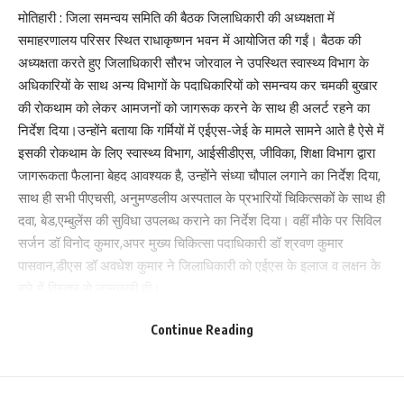
मोतिहारी : जिला समन्वय समिति की बैठक जिलाधिकारी की अध्यक्षता में
समाहरणालय परिसर स्थित राधाकृष्णन भवन में आयोजित की गईं। बैठक की
अध्यक्षता करते हुए जिलाधिकारी सौरभ जोरवाल ने उपस्थित स्वास्थ्य विभाग के
अधिकारियों के साथ अन्य विभागों के पदाधिकारियों को समन्वय कर चमकी बुखार
की रोकथाम को लेकर आमजनों को जागरूक करने के साथ ही अलर्ट रहने का
निर्देश दिया।उन्होंने बताया कि गर्मियों में एईएस-जेई के मामले सामने आते है ऐसे में
इसकी रोकथाम के लिए स्वास्थ्य विभाग, आईसीडीएस, जीविका, शिक्षा विभाग द्वारा
जागरूकता फैलाना बेहद आवश्यक है, उन्होंने संध्या चौपाल लगाने का निर्देश दिया,
साथ ही सभी पीएचसी, अनुमण्डलीय अस्पताल के प्रभारियों चिकित्सकों के साथ ही
दवा, बेड,एम्बुलेंस की सुविधा उपलब्ध कराने का निर्देश दिया। वहीं मौके पर सिविल
सर्जन डॉ विनोद कुमार,अपर मुख्य चिकित्सा पदाधिकारी डॉ श्रवण कुमार
पासवान,डीएस डॉ अवधेश कुमार ने जिलाधिकारी को एईएस के इलाज व लक्षन के
बारे में विस्तार से जानकारी दी।
मार्च से लेकर जून तक एईएस का खतरा ज्यादातर रहता है
Continue Reading
अपर मुख्य चिकित्सा पदाधिकारी पदाधिकारी डा. श्रवण कुमार पासवान ने
जिलाधिकारी को बताया की मार्च से लेकर जून तक एईएस का खतरा ज्यादातर