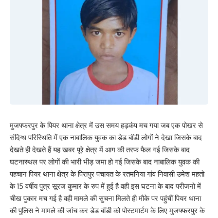
कितनी परेशानी हो रही है वे ही समझ सकते हैं. जाहिर है महागठबंधन में कन्फ्यूजन
है जबकि एकजुट NDA अपने चुनाव प्रचार में भी जुट गया है.
249
Facebook
मुजफ्फरपुर के पियर थाना क्षेत्र में उस समय हड़कंप मच गया जब एक पोखर से
What do you think?
संदिग्ध परिस्थिति में एक नाबालिक युवक का डेड बॉडी लोगों ने देखा जिसके बाद
देखते ही देखते हैं यह खबर पूरे क्षेत्र में आग की तरफ फैल गई जिसके बाद
घटनास्थल पर लोगों की भारी भीड़ जमा हो गई जिसके बाद नाबालिक युवक की
Love
Sad
Happy
Sleepy
Angry
Dead
Wink
पहचान पियर थाना क्षेत्र के पिरापुर पंचायत के रतमनिया गांव निवासी उमेश महतो
0
0
0
0
0
0
0
के 15 वर्षीय पुत्र सूरज कुमार के रुप में हुई है वही इस घटना के बाद परीजनो में
चीख पुकार मच गई है वही मामले की सुचना मिलते ही मौके पर पहुंचीं पियर थाना
की पुलिस ने मामले की जांच कर डेड बॉडी को पोस्टमार्टम के लिए मुजफ्फरपुर के