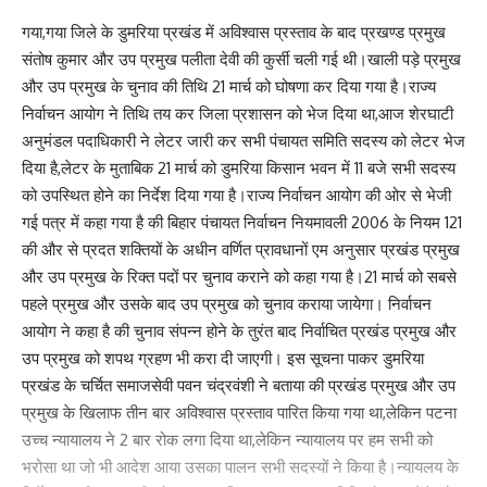
और राजनीतिक कार्यों से जुड़ी महिलाओं के बीच विभिन्न मुद्दों और आसन्न
गया,गया जिले के डुमरिया प्रखंड में अविश्वास प्रस्ताव के बाद प्रखण्ड प्रमुख
लोकसभा चुनाव में महिलाओं की भूमिका को लेकर परिचर्चा आयोजित की गई। जन
संतोष कुमार और उप प्रमुख पलीता देवी की कुर्सी चली गई थी।खाली पड़े प्रमुख
सुराज जिला कार्यकारिणी समिति से जुड़ी कई महिला नेत्रियों व पदाधिकारियों ने
और उप प्रमुख के चुनाव की तिथि 21 मार्च को घोषणा कर दिया गया है।राज्य
खुलकर अपने विचार रखे और महिलाओं को राजनीति से जुड़ने के लिए प्रेरित
निर्वाचन आयोग ने तिथि तय कर जिला प्रशासन को भेज दिया था,आज शेरघाटी
किया। उन्होंने अपने अपने जिले में महिलाओं को संगठित करने के लिए किए जा
अनुमंडल पदाधिकारी ने लेटर जारी कर सभी पंचायत समिति सदस्य को लेटर भेज
रहे प्रयासों को साझा किया। यह भी कहा कि सोच समझकर व बिना किसी दबाव में
दिया है,लेटर के मुताबिक 21 मार्च को डुमरिया किसान भवन में 11 बजे सभी सदस्य
आए अपने मताधिकार का प्रयोग करें।
को उपस्थित होने का निर्देश दिया गया है।राज्य निर्वाचन आयोग की ओर से भेजी
गई पत्र में कहा गया है की बिहार पंचायत निर्वाचन नियमावली 2006 के नियम 121
अंत में सुनील कुमार एवम उनकी टीम के द्वारा प्रस्तुत कठपुतली नृत्य और होली
की और से प्रदत शक्तियों के अधीन वर्णित प्रावधानों एम अनुसार प्रखंड प्रमुख
मिलन से कार्यक्रम का समापन किया गया। होली मिलन में महिलाओं ने खूब धमाल
और उप प्रमुख के रिक्त पदों पर चुनाव कराने को कहा गया है।21 मार्च को सबसे
मचाया।
पहले प्रमुख और उसके बाद उप प्रमुख को चुनाव कराया जायेगा। निर्वाचन
आयोग ने कहा है की चुनाव संपन्न होने के तुरंत बाद निर्वाचित प्रखंड प्रमुख और
195
उप प्रमुख को शपथ ग्रहण भी करा दी जाएगी। इस सूचना पाकर डुमरिया
प्रखंड के चर्चित समाजसेवी पवन चंद्रवंशी ने बताया की प्रखंड प्रमुख और उप
प्रमुख के खिलाफ तीन बार अविश्वास प्रस्ताव पारित किया गया था,लेकिन पटना
Facebook
उच्च न्यायालय ने 2 बार रोक लगा दिया था,लेकिन न्यायालय पर हम सभी को
भरोसा था जो भी आदेश आया उसका पालन सभी सदस्यों ने किया है।न्यायलय के