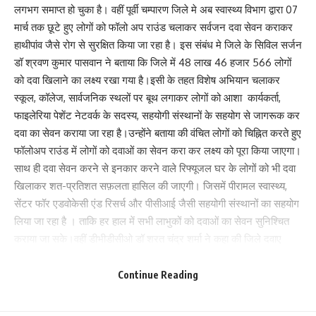
लगभग समाप्त हो चुका है। वहीं पूर्वी चम्पारण जिले मे अब स्वास्थ्य विभाग द्वारा 07
मार्च तक छूटे हुए लोगों को फॉलो अप राउंड चलाकर सर्वजन दवा सेवन कराकर
हाथीपांव जैसे रोग से सुरक्षित किया जा रहा है। इस संबंध मे जिले के सिविल सर्जन
डॉ श्रवण कुमार पासवान ने बताया कि जिले में 48 लाख 46 हजार 566 लोगों
को दवा खिलाने का लक्ष्य रखा गया है।इसी के तहत विशेष अभियान चलाकर
स्कूल, कॉलेज, सार्वजनिक स्थलों पर बूथ लगाकर लोगों को आशा कार्यकर्ता,
फाइलेरिया पेशेंट नेटवर्क के सदस्य, सहयोगी संस्थानों के सहयोग से जागरूक कर
दवा का सेवन कराया जा रहा है।उन्होंने बताया की वंचित लोगों को चिह्नित करते हुए
फॉलोअप राउंड में लोगों को दवाओं का सेवन करा कर लक्ष्य को पूरा किया जाएगा।
साथ ही दवा सेवन करने से इनकार करने वाले रिफ्यूजल घर के लोगों को भी दवा
खिलाकर शत-प्रतिशत सफ़लता हासिल की जाएगी। जिसमें पीरामल स्वास्थ्य,
सेंटर फॉर एडवोकेसी एंड रिसर्च और पीसीआई जैसी सहयोगी संस्थानों का सहयोग
लिया जा रहा है । ताकि हर हाल में सभी लाभुकों को दवाओं का सेवन सुनिश्चित
कराया जा सके।वहीं डीभीडीसीओ डॉ शरत चंद्र शर्मा ने कहा की जिले दवाए
उपलब्ध है, दवाओं के सेवन कार्यक्रम को लेकर जिले के सभी प्रखंडों में
अधिकारियों के द्वारा अनुश्रवण और निगरानी की जा रही है।
Continue Reading
– जीएनएम कॉलेज के 260 छात्राओं ने किया दवाओं का सेवन:
मोतिहारी के सदर अस्पताल स्थित जीएनएम कॉलेज के प्राचार्या, कर्मचारी सहित