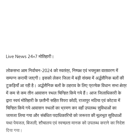
219
Facebook
Live News 24×7 मोतिहारी।
What do you think?
लोकसभा आम निर्वाचन-2024 को स्वतंत्र, निष्पक्ष एवं भयमुक्त वातावरण में
सम्पन्न करायी जाएगी। इसको लेकर जिला में बड़ी संख्या में अर्द्धसैनिक बलों की
टुकड़ियाँ आ रही है। अर्द्धसैनिक बलों के ठहराव के लिए प्रत्येक विधान सभा क्षेत्र
Love
Sad
Happy
Sleepy
Angry
Dead
Wink
में कम से कम तीन आवासन स्थल चिन्हित किये गये हैं। आज जिलाधिकारी के
0
0
0
0
0
0
0
द्वारा स्वयं मोतिहारी के छतौनी सहित पिपरा कोठी, राजापुर मठिया एवं कोटवा में
चिन्हित किये गये आवासन स्थलों का भ्रमण कर वहाँ उपलब्ध सुविधाओं का
जायजा लिया गया और संबंधित पदाधिकारियो को जरूरत की मूलभूत सुविधाओं
Leave a review
यथा पेयजल, बिजली, शौचालय एवं स्वच्छता मानक को उपलब्ध कराने का निदेश
दिया गया।
Your email address will not be published.
Required fields are marked
*