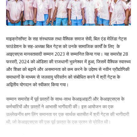
0
0
0
0
0
0
0
Leave a review
माइक्रोसॉफ्ट के सह संस्थापक तथा वैश्विक समाज सेवी, बिल एंड मेलिंडा गेट्स
Your email address will not be published.
Required fields are marked
*
फाउंडेशन के सह-अध्यक्ष बिल गेट्स को उनके सामाजिक कार्यों के लिए के
Your Rating
आइएसएस मानवतावादी सम्मान 2023 से सम्मानित किया गया। यह समारोह 28
फरवरी, 2024 को ओडिशा की राजधानी भुवनेश्वर में हुआ, जिसमें वैश्विक स्वास्थ्य
और शिक्षा को बढ़ाने और असमानता को कम करने के उद्देश्य से नवीन प्रौद्योगिकी
समाधानों के माध्यम से जलवायु परिवर्तन को संबोधित करने में श्री गेट्स के
अद्वितीय योगदान को स्वीकार किया गया।
सम्मान समारोह में पूर्व छात्रों के साथ-साथ केआइआइटी और केआइएसएस के
कर्मचारियों और छात्रों ने आभासी भागीदारी की। इस आयोजन का एक
उल्लेखनीय क्षण लिंग समानता पर एक सार्थक बातचीत में श्री गेट्स की भागीदारी
थी, जो केआइएसएस की एक पूर्व छात्रा के एक प्रश्न से प्रेरित थी।
केआइआइटी, केआइएसएस और केआइएमएस के संस्थापक प्रोफेसर अच्युत