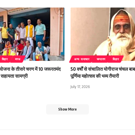
बिहार
मगध
अन्य समाचार
चम्पारण
बिहार
 योजना के तीसरे चरण में 10 जरूरतमंद
50 वर्षों से संचालित योगीराज चंचल बाबा
िली सहायता सामग्री
पूर्णिमा महोत्सव की भव्य तैयारी
July 17, 2026
Show More