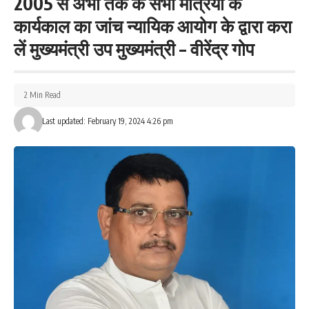
2005 से अभी तक के सभी मंत्रियों के
कार्यकाल का जांच न्यायिक आयोग के द्वारा करा
Love
Sad
Happy
Sleepy
Angry
Dead
Wink
0
0
0
0
0
0
0
लें मुख्यमंत्री उप मुख्यमंत्री – वीरेंद्र गोप
Leave a review
2 Min Read
Your email address will not be published.
Required fields are marked
*
Last updated: February 19, 2024 4:26 pm
Your Rating