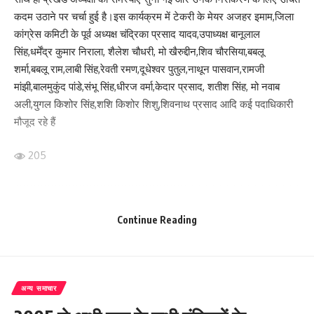
कदम उठाने पर चर्चा हुई है।इस कार्यक्रम में टेकरी के मेयर अजहर इमाम,जिला
कांग्रेस कमिटी के पूर्व अध्यक्ष चंद्रिका प्रसाद यादव,उपाध्यक्ष बानूलाल
सिंह,धर्मेंद्र कुमार निराला, शैलेश चौधरी, मो खैरुद्दीन,शिव चौरसिया,बबलू
शर्मा,बबलू राम,लाबी सिंह,रेवती रमण,दूधेश्वर पुतुल,नाथून पासवान,रामजी
मांझी,बालमुकुंद पांडे,संभू सिंह,धीरज वर्मा,केदार प्रसाद, शतीश सिंह, मो नवाब
अली,युगल किशोर सिंह,शशि किशोर शिशु,शिवनाथ प्रसाद आदि कई पदाधिकारी
मौजूद रहे हैं
205
Facebook
Continue Reading
What do you think?
अन्य समाचार