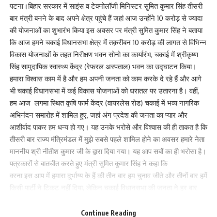
पटना।बिहार सरकार में साइंस व टेक्नोलॉजी मिनिस्टर सुमित कुमार सिंह तीसरी
पेट्रोलियम की व्यवस्था करवाना तथा गाड़ियों तथा संदिग्ध व्यक्तियों की सघन एवं
बार मंत्री बनने के बाद अपने क्षेत्र पहुंचे हैं जहां आज उन्होंने 10 करोड़ से ज्यादा
प्रभावी जांच करना सुनिश्चित करें। संवेदनशील स्थानों पर qrt दलों की तैनाती
की योजनाओं का शुभारंभ किया इस अवसर पर मंत्री सुमित कुमार सिंह ने बताया
सुनिश्चित करें। नेशनल हाईवे ए स्टेट हाईवे एवं अन्य मुख्य मार्गों पर आवश्यकता
कि आज हमने चकाई विधानसभा क्षेत्र में तक़रीबन 10 करोड़ की लागत से विभिन्न
अनुसार सीसीटीवी लगाकर मॉनिटरिंग की व्यवस्था करवाये। अंतर राज्य बॉर्डर पर
विकास योजनाओं के तहत निरीक्षण भवन सोनो का कार्यारंभ, चकाई में श्रीकृष्ण
वाहनों का सघन एवं औचक निरीक्षण अति आवश्यक है। अंतर राज्य आपराधिक
सिंह सामुदायिक स्वास्थ्य केंद्र (रेफरल अस्पताल) भवन का उद्घाटन किया।
गिरोह की सक्रियता एवं कार्यवाही पर पूरी सख्ती से छापेमारी करावे।
हमारा विश्वास काम में है और हम अपनी जनता को काम करके दे रहे हैं और आगे
इस बैठक को संबोधित करते हुए पुलिस महानिरीक्षक मगध पर क्षेत्र ने कहा कि
भी चकाई विधानसभा में कई विकास योजनाओं को धरातल पर उतारना है। वहीं,
कालेश्वरी फॉरेस्ट एरिया गया हजारीबाग चतरा में जुड़ता है। इसपर नक्सल
हम आज लगमा स्थित कृषि फार्म केंद्र (वायरलेस रोड) चकाई में भव्य नागरिक
प्रभावित को देखते हुए अभी से ही पूरी चौकसी की आवश्यकता है। सभी केंद्रीय
अभिनंदन समारोह में शामिल हुए, जहां अंग प्रदेश की जनता का प्यार और
एजेंसी सीआरपीएफ एसएसबी सहित अन्य कमांडो की टीम अपने क्षेत्र में लगातार
आशीर्वाद पाकर हम धन्य हो गए। यह उनके भरोसे और विश्वास की ही ताकत है कि
ऑपरेशन चलते रहें हैं। गया जिले के नक्सली क्षेत्र में पिछले कुछ वर्षों में काफी
तीसरी बार राज्य मंत्रिमंडल में मुझे सबसे पहले शामिल होने का अवसर हमारे नेता
प्रभावी रूप से नक्सली के विरुद्ध इफेक्टिव करवाई किया है जिसमें 185 से ऊपर
माननीय श्री नीतीश कुमार जी के द्वारा दिया गया। यह आप सबों का ही भरोसा है।
नक्सली प्रवृत्ति के अपराधियों को पकड़ा गया है इसके साथ ही कई प्रकार के
पत्रकारों से बातचीत करते हुए मंत्री सुमित कुमार सिंह ने कहा कि
विस्फोटक एवं सामग्रियों को भी रिकवर किया गया है। पुलिस प्रशासन का
वरना इस आप में हमारा दुर्भाग्य के हैं की तीन बार हम चुनाव जीते और तीनों बार हमें
प्रयास है कि हर हाल में नक्सली एक्टिविटी को रोक लगाया जाए। जिस स्थान से
किसी पार्टी ने टिकट नहीं दिया, लेकिन चकाई विधानसभा की जनता ने हर बार
भी कोई आसूचना या पैटर्न बनता है उसे स्थान पर तुरंत संयुक्त रूप से ऑपरेशन
मुझे विधानसभा भेज कर सर्टिफिकेट देती रही यह मेरा सौभाग्य है। हमारे नेता
चलाने का निर्देश दिया है। किसी भी प्रकार के ऑपरेशन या छापामारी के दौरान
आदरणीय श्री नीतीश कुमार ने जब आपके भरोसे और विश्वास को दिखा तब
Continue Reading