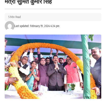
मंत्री सुमित कुमार सिंह
आसामाजिक तत्वों की सूची का आदान-प्रदान उनके संबंध में आसूचना संकलन
एवं साझाकरण और उनके विरुद्ध अभियान चलाकर निरोधात्मक करवाई करना
अति आवश्यक है। नक्सली एवं सांप्रदायिक घटना से संबंधित आसूचनाओं का
5 Min Read
आदान-प्रदान काफी जरूरी है। विभिन्न नक्सल प्रभावित क्षेत्रों में संयुक्त रूप से
Last updated: February 19, 2024 4:24 pm
लगातार नक्सली अभियान चलावे। अफीम की अवैध खेती की पहचान करते हुए
उनके रोकथाम हेतु निरोधात्मक कार्रवाई हेतु उचित कदम उठावे। अवैध
अग्नियास्त्र तथा विस्फोटक सामग्री की तस्करी रोकथाम हेतु विभिन्न नाका एवं
चेक पोस्ट लगाकर जांच अभियान चलावे। अवैध शराब तथा मादक पदार्थों के परी
संरचना के विरुद्ध ठोस कार्रवाई विशेष रूप से बिहार राज्य पूर्ण रूप से मध्य निषेध
की पृष्ठभूमि में है इसे पूरी सख्ती से पालन करवाए। चुनाव पूर्व, चुनाव के दिन तथा
चुनाव पश्चात निर्वाचन संबंधी प्रावधान नियम एवं कानून के क्रियान्वयन करने में
सभी पदाधिकारी सहयोग करें। राजनीतिक रूप से सक्रिय व्यक्ति,आसामाजिक
तत्व जो चुनाव प्रक्रिया में बाधा डाल सकते हैं उनके विरुद्ध विधिसम्मत कार्रवाई
करें। सांप्रदायिक अथवा जातीये तनाव जो, चुनाव प्रक्रिया को अप्रत्यक्ष और
प्रत्यक्ष रूप से प्रभावित कर सकते हैं उन पर नियंत्रण हेतु अभी से ही
निरोधात्मक एवं सुरक्षात्मक कार्रवाई करना सुनिश्चित करें। सीमा पर पर्याप्त संख्या
में चेक पोस्ट की स्थापना और उन्हें पूर्वकालिक क्रियाशील करना सुनिश्चित करें।
मुख्य मार्गो, संपर्क पथों एवं नदी क्षेत्र, पहाड़ी क्षेत्र, कच्ची सड़क में सघन