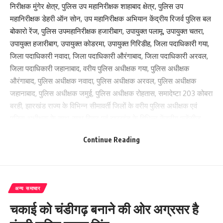
निरीक्षक मुंगेर क्षेत्र, पुलिस उप महानिरीक्षक शाहाबाद क्षेत्र, पुलिस उप
महानिरीक्षक डेहरी ऑन सोन, उप महानिरीक्षक अभियान केंद्रीय रिजर्व पुलिस बल
बोकारो रेंज, पुलिस उपमहानिरीक्षक हजारीबाग, उपायुक्त पलामू, उपायुक्त चतरा,
उपायुक्त हजारीबाग, उपायुक्त कोडरमा, उपायुक्त गिरिडीह, जिला पदाधिकारी गया,
जिला पदाधिकारी नवादा, जिला पदाधिकारी औरंगाबाद, जिला पदाधिकारी अरवल,
जिला पदाधिकारी जहानाबाद, वरीय पुलिस अधीक्षक गया, पुलिस अधीक्षक
औरंगाबाद, पुलिस अधीक्षक नवादा, पुलिस अधीक्षक अरवल, पुलिस अधीक्षक
जहानाबाद, पुलिस अधीक्षक जमुई, पुलिस अधीक्षक रोहतास, समादेष्टा 203 कोबरा
बरही, झारखंड राज्य के विभिन्न सीमावर्ती जिलों के वरीय पुलिस अधीक्षक एवं
पुलिस अधीक्षक के साथ-साथ बिहार एवं झारखंड के विभिन्न केंद्रीय एजेंसीज
सीआरपीएफ, कोबरा, एसएसबी इत्यादि के वरीय अधिकारी के साथ बैठक करते हुए
Continue Reading
कई अहम निर्णय लिए गए हैं।
आयुक्त मगध प्रमंडल एवं पुलिस महानिरीक्षक मगध प्रक्षेत्र ने आए सभी
पदाधिकारी को समीक्षा के दौरान मुख्य रूप से कहा कि विभिन्न राज्यों से जुड़े बॉर्डर
अन्य समाचार
क्षेत्र में आपसी समन्वय हेतु प्रत्येक जिले से एक नोडल ऑफिसर की तैनाती पर
चर्चा की गई। सीमावर्ती क्षेत्र के पुलिस पदाधिकारी के बीच आपसी समन्वय की
चकाई को चंडीगढ़ बनाने की ओर अग्रसर है
दिशा में मोबाइल नंबरों का आदान-प्रदान अति आवश्यक है। अपराधियों एवं