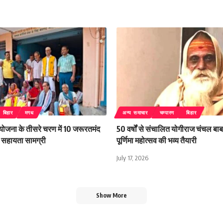
बिहार
मगध
अन्य समाचार
चम्पारण
बिहार
 योजना के तीसरे चरण में 10 जरूरतमंद
50 वर्षों से संचालित योगीराज चंचल बाबा
िली सहायता सामग्री
पूर्णिमा महोत्सव की भव्य तैयारी
July 17, 2026
Show More