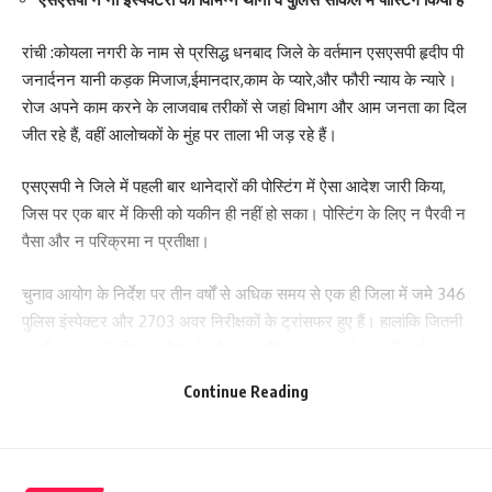
रांची :कोयला नगरी के नाम से प्रसिद्ध धनबाद जिले के वर्तमान एसएसपी हृदीप पी
जनार्दनन यानी कड़क मिजाज,ईमानदार,काम के प्यारे,और फौरी न्याय के न्यारे।
रोज अपने काम करने के लाजवाब तरीकों से जहां विभाग और आम जनता का दिल
जीत रहे हैं, वहीं आलोचकों के मुंह पर ताला भी जड़ रहे हैं।
एसएसपी ने जिले में पहली बार थानेदारों की पोस्टिंग में ऐसा आदेश जारी किया,
जिस पर एक बार में किसी को यकीन ही नहीं हो सका। पोस्टिंग के लिए न पैरवी न
पैसा और न परिक्रमा न प्रतीक्षा।
चुनाव आयोग के निर्देश पर तीन वर्षों से अधिक समय से एक ही जिला में जमे 346
पुलिस इंस्पेक्टर और 2703 अवर निरीक्षकों के ट्रांसफर हुए हैं। हालांकि जितनी
जल्दी धनबाद में पुलिस इंस्पेक्टरों को थाना सौंपे गए, वह अपने आप में चर्चा का
विषय बन गया है। एसएसपी ने नौ इंस्पेक्टरों को विभिन्न थानों व पुलिस सर्किल में
Continue Reading
पोस्टिंग किया है। इनमें जिले के टॉप व क्रीम पुलिस स्टेशन माने जानेवाले
गोविंदपुर, निरसा, कतरास पुलिस स्टेशन भी शामिल हैं। विभाग में अचरज का
विषय यह बना हुआ है कि जिन लोगों ने आज तक धनबाद में ठीक से एसएसपी कोठी
भी नहीं देखा, उन्हें इतनी जल्दी ‘ इन थानों की थानेदारी कैसे मिल गई।