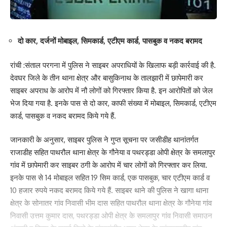
1994 बैच के पुलिस इंस्पेक्टर रविकातं प्रसाद को गोविंदपुर थानेदार बनाया गया
है। 2012 बैच के पुलिस इंस्पेक्टर मंजीत कुमार को निरसा थाना प्रभारी व असीत
दो कार, दर्जनों मोबाइल, सिमकार्ड, एटीएम कार्ड, पासबुक व नकद बरामद
कुमार सिंह को कतरास थाना प्रभारी बनाया गया है।
रांची :संताल परगना में पुलिस ने साइबर अपराधियों के खिलाफ बड़ी कार्रवाई की है.
पुलिस इंस्पेक्टर संजय कुमार को तोपचांची का जिम्मा मिला है। रामनारायण ठाकुर
देवघर जिले के तीन थाना क्षेत्र और बासुकिनाथ के तालझारी में छापेमारी कर
को केंदुआडीह थाना प्रभारी, मनोज पांडेय को धनसार थाना प्रभारी व प्रमोद
साइबर अपराध के आरोप में नौ लोगों को गिरफ्तार किया है. इन आरोपितों को जेल
पांडेय को साइबर थाना प्रभारी बनाया गया है। पुलिस इंस्पेक्टर साजिद हुसैन टुंडी
भेज दिया गया है. इनके पास से दो कार, काफी संख्या में मोबाइल, सिमकार्ड, एटीएम
सर्किल इंस्पेक्टर व झारखंड पुलिस एसोसिएशन के महामंत्री अक्षय राम को निरसा
कार्ड, पासबुक व नकद बरामद किये गये हैं.
सर्किल इंस्पेक्टर की जिम्मेवारी दी गयी है। ये सभी दूसरे जिले से ट्रांसफर होकर
धनबाद जिला बल में आये हैं।अभी तक धनबाद से अंत्यत्र तबादला किये गए
जानकारी के अनुसार, साइबर पुलिस ने गुप्त सूचना पर जसीडीह थानांतर्गत
दारोगाओं को विरमित नहीं किया गया है। धनबाद जिला बल में आने वाले नए अवर
राजाडीह सहित पाथरौल थाना क्षेत्र के गौनेया व पथरड्डा ओपी क्षेत्र के समलापुर
निरीक्षकों के योगदान का इंतजार किया जा रहा है। उम्मीद है आगे इसी ढर्रे पर शेष
गांव में छापेमारी कर साइबर ठगी के आरोप में चार लोगों को गिरफ्तार कर लिया.
थानेदारों की भी पोस्टिंग होगी।
इनके पास से 14 मोबाइल सहित 19 सिम कार्ड, एक पासबुक, चार एटीएम कार्ड व
10 हजार रुपये नकद बरामद किये गये हैं. साइबर थाने की पुलिस ने खागा थाना
213
क्षेत्र के सोनातर गांव निवासी भीम दास सहित पाथरौल थाना क्षेत्र के गौनेया गांव
निवासी उत्तम कुमार दास, पथरड्डा ओपी क्षेत्र के समलापुर गांव निवासी समाउन