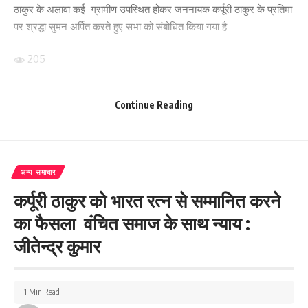
ठाकुर के अलावा कई ग्रामीण उपस्थित होकर जननायक कर्पूरी ठाकुर के प्रतिमा
पर श्रद्धा सुमन अर्पित करते हुए सभा को संबोधित किया गया है
205
Continue Reading
Facebook
अन्य समाचार
What do you think?
कर्पूरी ठाकुर को भारत रत्न से सम्मानित करने
का फैसला वंचित समाज के साथ न्याय :
जीतेन्द्र कुमार
Love
Sad
Happy
Sleepy
Angry
Dead
Wink
0
0
0
0
0
0
0
1 Min Read