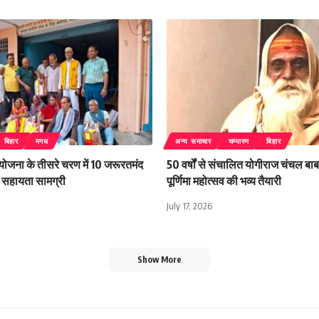
बिहार
मगध
अन्य समाचार
चम्पारण
बिहार
 योजना के तीसरे चरण में 10 जरूरतमंद
50 वर्षों से संचालित योगीराज चंचल बाबा
िली सहायता सामग्री
पूर्णिमा महोत्सव की भव्य तैयारी
July 17, 2026
Show More