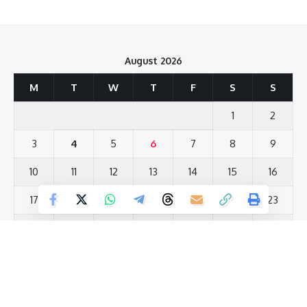
स्वास्थ्यकर्मी सहित पदाधिकारी मौजूद थे।
216
August 2026
M
T
W
T
F
S
S
Facebook
1
2
3
4
5
6
7
8
9
What do you think?
10
11
12
13
14
15
16
Save my name, email, and website in this browser for the next time I comment.
17
18
19
20
21
22
23
Love
Sad
Happy
Sleepy
Angry
Dead
Wink
24
25
26
27
28
29
30
0
0
0
0
0
0
0
31
« Jul
Leave a review