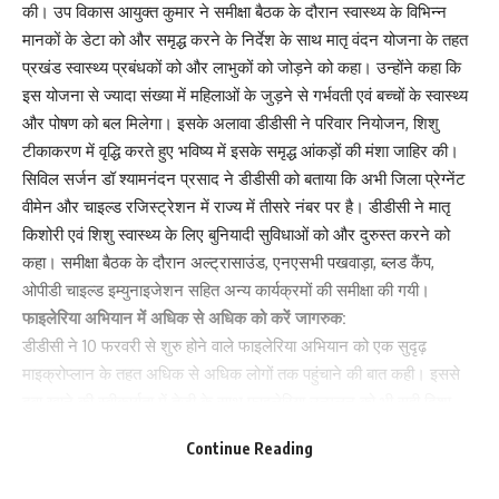
की। उप विकास आयुक्त कुमार ने समीक्षा बैठक के दौरान स्वास्थ्य के विभिन्न
What do you think?
मानकों के डेटा को और समृद्ध करने के निर्देश के साथ मातृ वंदन योजना के तहत
प्रखंड स्वास्थ्य प्रबंधकों को और लाभुकों को जोड़ने को कहा। उन्होंने कहा कि
इस योजना से ज्यादा संख्या में महिलाओं के जुड़ने से गर्भवती एवं बच्चों के स्वास्थ्य
और पोषण को बल मिलेगा। इसके अलावा डीडीसी ने परिवार नियोजन, शिशु
Love
Sad
Happy
Sleepy
Angry
Dead
Wink
टीकाकरण में वृद्धि करते हुए भविष्य में इसके समृद्ध आंकड़ों की मंशा जाहिर की।
0
0
0
0
0
0
0
सिविल सर्जन डॉ श्यामनंदन प्रसाद ने डीडीसी को बताया कि अभी जिला प्रेग्नेंट
वीमेन और चाइल्ड रजिस्ट्रेशन में राज्य में तीसरे नंबर पर है। डीडीसी ने मातृ
किशोरी एवं शिशु स्वास्थ्य के लिए बुनियादी सुविधाओं को और दुरुस्त करने को
Leave a review
कहा। समीक्षा बैठक के दौरान अल्ट्रासाउंड, एनएसभी पखवाड़ा, ब्लड कैंप,
Your email address will not be published.
Required fields are marked
*
ओपीडी चाइल्ड इम्युनाइजेशन सहित अन्य कार्यक्रमों की समीक्षा की गयी।
फाइलेरिया अभियान में अधिक से अधिक को करें जागरुक:
Your Rating
डीडीसी ने 10 फरवरी से शुरु होने वाले फाइलेरिया अभियान को एक सुदृढ़
माइक्रोप्लान के तहत अधिक से अधिक लोगों तक पहुंचाने की बात कही। इससे
दवा खाने की स्वीकार्यता में तेजी के साथ फाइलेरिया उन्मूलन को भी सही दिशा
मिलेगी। बैठक में सिविल सर्जन डॉ श्यामनंदन प्रसाद, एसीएमओ डॉ अनिल शर्मा,
Continue Reading
डीआइओ डॉ उदय नारायण सिंहा, डीपीएम डॉ कुमार मनोज, डीसीएम डॉ निभा रानी
सिंहा, पिरामल प्रतिनिधि, हेल्थ एजुकेटर राकेश कुमार सिंह सहित अन्य