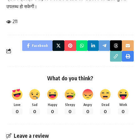
उपलब्ध हो सकेगी।
211
Facebook
What do you think?
Love
Sad
Happy
Sleepy
Angry
Dead
Wink
0
0
0
0
0
0
0
Leave a review