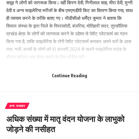
समूह ने लोगों को जागरूक किया। वहीं किरण देवी, गिनीलाल साह, मीरा देवी, मुन्नी
देवी व अन्य फाइलेरिया मरीजों के बीच एमएमडीपी किट का वितरण किया गया, साथ
ही व्यायाम करने के तरीके बताए गए। भीडीसीओ धर्मेंद्र कुमार ने बताया कि
सिफार संस्था के द्वारा जिले के पिपराकोठी, बंजरिया, मोतिहारी सदर, तुरकौलिया
प्रखंड क्षेत्र के लोगों को जागरूक करने के उद्देश्य से पेशेंट प्लेटफार्म का गठन
किया गया है, ताकि फाइलेरिया के रोगी पेशेंट प्लेटफार्म बनाकर अपने घरों के आस
पास, गली, कस्बों के लोगों को 10 फ़रवरी 2024 से चलने फाइलेरिया राउंड के
दौरान सर्वजन दवा सेवन करने के लिए प्रेरित करें।
सर्वजन दवा सेवन करना ही फाइलेरिया से बचाव का बेहतर उपाय है:
Continue Reading
पिपराकोठी की प्रभारी चिकित्सा पदाधिकारी डॉ शिवानी ने बताया कि आगामी 10
फरवरी 2024 से आशा कार्यकर्ताओं के द्वारा घर घर जाकर फाइलेरिया से बचाव
हेतु दवा खिलाई जाएगी, जिसमें 2 वर्ष से ऊपर आयु के लोगों को दवा सेवन करना
अन्य समाचार
जरूरी है। उन्होंने बताया कि सर्वजन दवा सेवन करना ही फाइलेरिया से बचाव का
अधिक संख्या में मातृ वंदन योजना के लाभुको
बेहतर उपाय है।
जोड़ने की नसीहत
क्यूलेक्स मच्छर के काटने से होने वाला गंभीर रोग है फाइलेरिया: