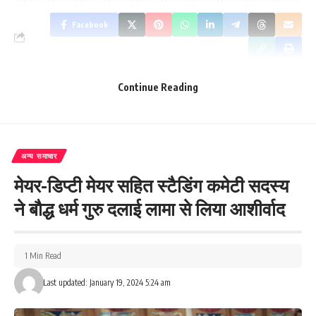
Facebook
Continue Reading
What do you think?
अन्य समाचार
Love
Sad
Happy
Sleepy
Angry
Dead
Wink
0
0
0
0
0
0
0
मेयर-डिप्टी मेयर सहित स्टैडिंग कमेटी सदस्य
ने बौद्ध धर्म गुरु दलाई लामा से लिया आशीर्वाद
Leave a review
Your email address will not be published.
Required fields are marked
*
1 Min Read
Your Rating
Last updated: January 19, 2024 5:24 am