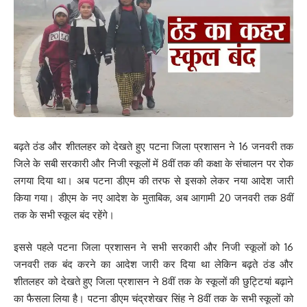
What do you think?
Love
Sad
Happy
Sleepy
Angry
Dead
Wink
0
0
0
0
0
0
0
बढ़ते ठंड और शीतलहर को देखते हुए पटना जिला प्रशासन ने 16 जनवरी तक
जिले के सबी सरकारी और निजी स्कूलों में 8वीं तक की कक्षा के संचालन पर रोक
लगया दिया था। अब पटना डीएम की तरफ से इसको लेकर नया आदेश जारी
Leave a review
किया गया। डीएम के नए आदेश के मुताबिक, अब आगामी 20 जनवरी तक 8वीं
Your email address will not be published.
Required fields are marked
*
तक के सभी स्कूल बंद रहेंगे।
Your Rating
इससे पहले पटना जिला प्रशासन ने सभी सरकारी और निजी स्कूलों को 16
जनवरी तक बंद करने का आदेश जारी कर दिया था लेकिन बढ़ते ठंड और
शीतलहर को देखते हुए जिला प्रशासन ने 8वीं तक के स्कूलों की छुट्टियां बढ़ाने
का फैसला लिया है। पटना डीएम चंद्रशेखर सिंह ने 8वीं तक के सभी स्कूलों को