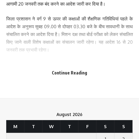
आगामी 20 जनवरी तक बंद करने का आदेश जारी कर दिया है।
जिला प्रशासन ने वर्ग 9 से ऊपर की कक्षाओं की शैक्षणिक गतिविधियां पहले के
आदेश के अनुरूप सुबह 09.00 से दोपहर 03.30 बजे के बीच सावधानी के साथ
संचालित करने का आदेश दिया है। मिशन दक्ष तथा बोर्ड परीक्षा को लेकर संचालित
किए जाने वाली विशेष कक्षाओं का संचालन जारी रहेगा। यह आदेश 16 से 20
जनवरी तक प्रभावी रहेगा।
पटना डीएम डॉ. चंद्रशेखर सिंह की तरफ से जारी आदेश में कहा गया है कि जिले
में ठंड का मौसम और कम तापमान अभी भी जारी है। जिसके कारण बच्चों के
Continue Reading
स्वास्थ्य और जीवन पर प्रतिकूल प्रभाव पड़ने की संभावना है। ऐसे में दंड
प्रक्रिया संहिता, 1973 की धारा-144 के तहत पटना जिला के सभी निजी और
सरकारी स्कूलों (प्री-स्कूल एवं आंगनबाड़ी केन्द्रों सहित) में वर्ग-8 तक शैक्षणिक
Save my name, email, and website in this browser for the next time I comment.
गतिविधियों पर लगाए गए प्रतिबंध को 20 जनवरी तक बढ़ाया जाता है।
August 2026
बता दें कि राजधानी पटना समेत पूरा बिहार शीतलहर की चपेट में है। तापमान में
लगातार गिरावट के कारण आम जनजीवन बुरी तरह से प्रभावित हो गया है। बढ़ते
M
T
W
T
F
S
S
ठंड के कारण जिला प्रशासन ने स्कूलों में 8वीं तक की कक्षाओं पर प्रतिबंध लगा