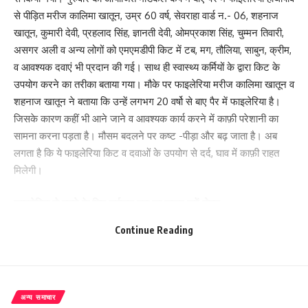
से पीड़ित मरीज कालिमा खातून, उम्र 60 वर्ष, सेवराहा वार्ड न.- 06, शहनाज
खातून, कुमारी देवी, प्रहलाद सिंह, ज्ञानती देवी, ओमप्रकाश सिंह, चुम्मन तिवारी,
असगर अली व अन्य लोगों को एमएमडीपी किट में टब, मग, तौलिया, साबुन, क्रीम,
व आवश्यक दवाएं भी प्रदान की गई। साथ ही स्वास्थ्य कर्मियों के द्वारा किट के
उपयोग करने का तरीका बताया गया। मौके पर फाइलेरिया मरीज कालिमा खातून व
शहनाज खातून ने बताया कि उन्हें लगभग 20 वर्षो से बाए पैर में फाइलेरिया है।
जिसके कारण कहीं भी आने जाने व आवश्यक कार्य करने में काफ़ी परेशानी का
सामना करना पड़ता है। मौसम बदलने पर कष्ट -पीड़ा और बढ़ जाता है। अब
लगता है कि ये फाइलेरिया किट व दवाओं के उपयोग से दर्द, घाव में काफ़ी राहत
मिलेगी।
फाइलेरिया से बचने के लिए सर्वजन दवा का जरूर करें सेवन-
Continue Reading
मौके पर मौजूद पिपरा विधायक श्यामबाबू यादव ने लोगों को बताया कि हाथी पाँव
क्यूलेक्स मच्छर के काटने से होता है। इस बीमारी से संक्रमित होने के बाद लोगों
में कई वर्ष के बाद हाथीपांव, बढ़े हुए हाइड्रोसील व अन्य प्रभावित स्थान पर सूजन
काफ़ी हो जाती है। जिससे शरीर अपंग की तरह हो जाता है। इससे बचने के लिए
अन्य समाचार
साफ-सफाई का ध्यान रखना चाहिए। मच्छड़ के काटने से बचना चाहिए।