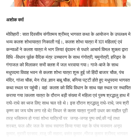
पिरामल के जिला प्रतिनिधि मुकेश कुमार ने कहा कि एमडीए अभियान के दौरान
जब आशा या अन्य स्वास्थ्यकर्मी फाइलेरिया से बचाव की दवा खिलाने घर पहुंचे तो
अशोक वर्मा
उसका सेवन जरूर करें। इस बात का ध्यान रखें कि दवा का सेवन खाली पेट नहीं
मोतिहारी : सात दिवसीय संगीतमय श्रीमद् भागवत कथा के आयोजन के उपलक्ष्य मे
करना है। गर्भवती या गंभीर रोगों से ग्रसित व्यक्ति एवं 2 वर्ष से कम उम्र के बच्चों
भव्य कलश शोभायात्रा निकाली गई।, कलश शोभा यात्रा में 101 महिलाएं एवं
को दवा नहीं खिलानी है। उन्होंने बताया कि लाइलाज बीमारी फाइलेरिया से बचाव
कन्याओं ने कलश यात्रा मे भाग लिया! वृंदावन से पधारे आचार्य विमल शुक्ला द्वारा
के लिए पांच साल तक लगातार साल में एक बार दवा का सेवन जरूर करें।
विधि -विधान पूर्वक वैदिक मंत्र उच्चारण के साथ गंगोत्री, यमुनोत्री, हरिद्वार के
मौके पर पिपरा विधायक श्यामबाबू यादव, प्रभारी चिकित्सा पदाधिकारी, बीसीएम,
गंगाजल को मिलाकर सभी क्लश में जल भरवाया गया। गाजे-बाजे के साथ
बीएचएम, आशा, भीबीडीएस व अन्य स्वास्थ्यकर्मी मौजूद थे।
मधुपदमा विवाह भवन से कलश शोभा यात्रा शुरू हुई जो हिंदी बाजार चौक, पंच
मंदिर, गांजा चौक, मेन रोड ,ज्ञान बाबू चौक, बनिया पट्टी होते हुए मधुपदमा भागवत
141
कथा स्थल पर पहुंची। वहां कलश को विधि विधान के साथ यज्ञ स्थल पर स्थापित
कराया गया !कलश यात्रा के दौरान बड़ी संख्या में महिला एवं पुरुष श्रद्धालु हाथ में
राघे-राधे का ध्वज लिए साथ चल रहे थे। इस दौरान श्रद्धालु राधे-राधे, जय श्री
कृष्ण का जय घोष लगा रहे थे! जिधर से क्लश यात्रा गुजरी उधर का माहौल पूरी
Facebook
तरह भक्तिमय हो गया! शोभा यात्रियों पर जगह-जगह पुष्प वर्षा,की गई तथा
शरबत, फल और जल के साथ स्वागत किया गया! यज्ञ के पांच यजमान अनूप
कुमार, मुरारी प्रसाद ,राजू जी सहारा, बसंत कुमार ,नीरज कुमार श्रीमद् भागवत