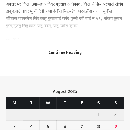
अवसर पर जिला उपाध्यक्ष राजेंद्र प्रसाद अधिवक्ता, जिला मीडिया प्रभारी संतोष
ठाकुर,वार्ड पार्षद मुन्नी देवी,,राणा रंजीत सिंह,महेश यादव,हीरा यादव, सुनील
रविदास,रामप्रवेश सिंह,बबलू गुप्ता,वार्ड पार्षद मुन्नी देवी वार्ड नं १९, संजय कुमार
गुप्ता,गुड्डू सिंह,कारु सिह, बबलु सिंह, उमेश कुमार,
207
Continue Reading
Facebook
Save my name, email, and website in this browser for the next time I comment.
August 2026
What do you think?
M
T
W
T
F
S
S
1
2
Love
Sad
Happy
Sleepy
Angry
Dead
Wink
0
0
0
0
0
0
0
3
4
5
6
7
8
9