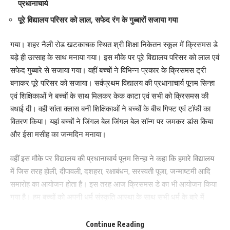
प्रधानाचार्य
पूरे विद्यालय परिसर को लाल, सफेद रंग के गुब्बारों सजाया गया
गया। शहर नैली रोड खटकाचक स्थित श्री शिक्षा निकेतन स्कूल में क्रिसमस डे
बड़े ही उत्साह के साथ मनाया गया। इस मौके पर पूरे विद्यालय परिसर को लाल एवं
सफेद गुब्बारे से सजाया गया। वहीं बच्चों ने विभिन्न प्रकार के क्रिसमस ट्री
बनाकर पूरे परिसर को सजाया। सर्वप्रथम विद्यालय की प्रधानाचार्य पूनम सिन्हा
एवं शिक्षिकाओं ने बच्चों के साथ मिलकर केक काटा एवं सभी को क्रिसमस की
बधाई दी। वही सांता क्लास बनी शिक्षिकाओं ने बच्चों के बीच गिफ्ट एवं टॉफी का
वितरण किया। यहां बच्चों ने जिंगल बेल जिंगल बेल सॉन्ग पर जमकर डांस किया
और ईसा मसीह का जन्मदिन मनाया।
वहीं इस मौके पर विद्यालय की प्रधानाचार्य पूनम सिन्हा ने कहा कि हमारे विद्यालय
में जिस तरह होली, दीपावली, दशहरा, रक्षाबंधन, सरस्वती पूजा, जन्माष्टमी आदि
समारोह का आयोजन होता है। इस तरह आज क्रिसमस डे का भी आयोजन किया
गया है। हम बच्चों को अपनी धर्म संस्कृति आस्था के साथ सभी धर्म के बारे में
जानकारी देना जरूरी समझते हैं। क्योंकि हमारा देश भी सर्वधर्म समभाव में विश्वास
रखता है। इस तरह विद्यालय में भी सभी धर्मो का सम्मान करते हुए आज क्रिसमस
Continue Reading