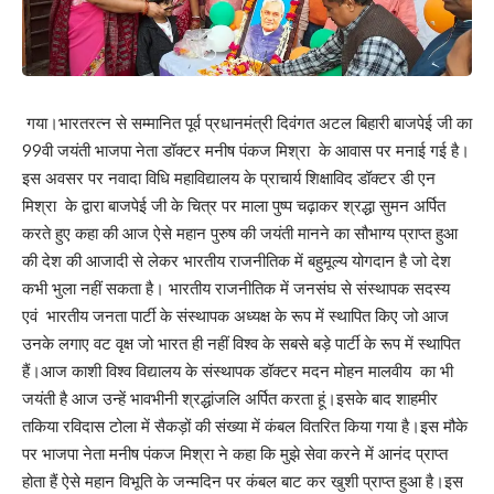
What do you think?
गया।भारतरत्न से सम्मानित पूर्व प्रधानमंत्री दिवंगत अटल बिहारी बाजपेई जी का
99वी जयंती भाजपा नेता डॉक्टर मनीष पंकज मिश्रा के आवास पर मनाई गई है।
Love
Sad
Happy
Sleepy
Angry
Dead
Wink
इस अवसर पर नवादा विधि महाविद्यालय के प्राचार्य शिक्षाविद डॉक्टर डी एन
0
0
0
0
0
0
0
मिश्रा के द्वारा बाजपेई जी के चित्र पर माला पुष्प चढ़ाकर श्रद्धा सुमन अर्पित
करते हुए कहा की आज ऐसे महान पुरुष की जयंती मानने का सौभाग्य प्राप्त हुआ
की देश की आजादी से लेकर भारतीय राजनीतिक में बहुमूल्य योगदान है जो देश
Leave a review
कभी भुला नहीं सकता है। भारतीय राजनीतिक में जनसंघ से संस्थापक सदस्य
एवं भारतीय जनता पार्टी के संस्थापक अध्यक्ष के रूप में स्थापित किए जो आज
Your email address will not be published.
Required fields are marked
*
उनके लगाए वट वृक्ष जो भारत ही नहीं विश्व के सबसे बड़े पार्टी के रूप में स्थापित
Your Rating
हैं।आज काशी विश्व विद्यालय के संस्थापक डॉक्टर मदन मोहन मालवीय का भी
जयंती है आज उन्हें भावभीनी श्रद्धांजलि अर्पित करता हूं।इसके बाद शाहमीर
तकिया रविदास टोला में सैकड़ों की संख्या में कंबल वितरित किया गया है।इस मौके
पर भाजपा नेता मनीष पंकज मिश्रा ने कहा कि मुझे सेवा करने में आनंद प्राप्त
होता हैं ऐसे महान विभूति के जन्मदिन पर कंबल बाट कर खुशी प्राप्त हुआ है।इस