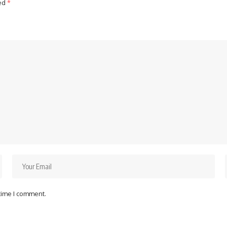
ked
*
 time I comment.