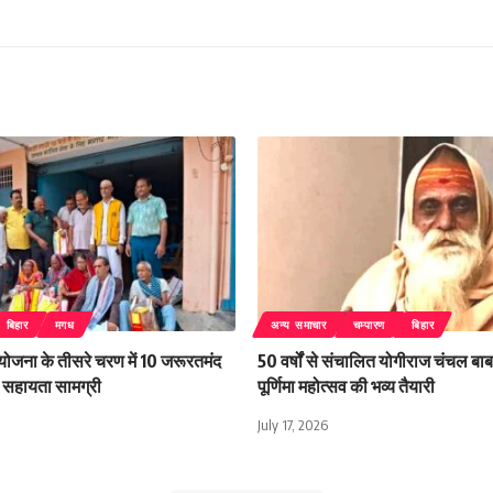
बिहार
मगध
अन्य समाचार
चम्पारण
बिहार
 योजना के तीसरे चरण में 10 जरूरतमंद
50 वर्षों से संचालित योगीराज चंचल बाबा
िली सहायता सामग्री
पूर्णिमा महोत्सव की भव्य तैयारी
July 17, 2026