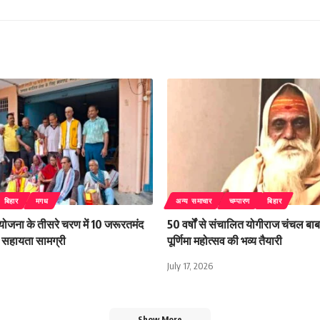
बिहार
मगध
अन्य समाचार
चम्पारण
बिहार
 योजना के तीसरे चरण में 10 जरूरतमंद
50 वर्षों से संचालित योगीराज चंचल बाबा
िली सहायता सामग्री
पूर्णिमा महोत्सव की भव्य तैयारी
July 17, 2026
Show More