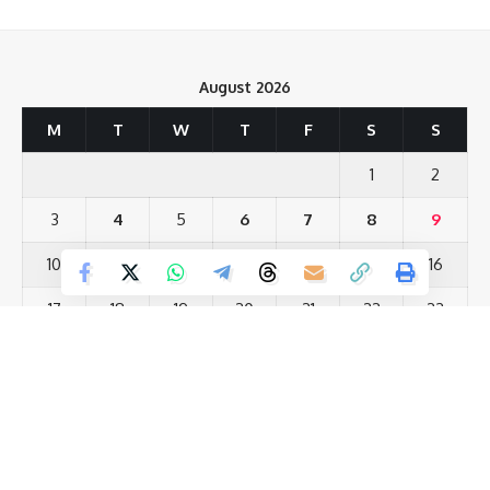
August 2026
Love
Sad
Happy
Sleepy
Angry
Dead
Wink
0
0
0
0
0
0
0
M
T
W
T
F
S
S
1
2
Leave a review
3
4
5
6
7
8
9
Your email address will not be published.
Required fields are marked
*
10
11
12
13
14
15
16
Your Rating
17
18
19
20
21
22
23
24
25
26
27
28
29
30
31
« Jul