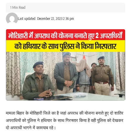
Facebook
1 Min Read
Last updated: December 22, 2023 2:36 pm
What do you think?
Love
Sad
Happy
Sleepy
Angry
Dead
Wink
0
0
0
0
0
0
0
Leave a review
Your email address will not be published.
Required fields are marked
*
Your Rating
मामला बिहार के मोतिहारी जिले का है जहां अपराध की योजना बनाते हुए दो शातिर
अपराधियों को पुलिस ने हथियार के साथ गिरफ्तार किया है वही पुलिस को देखकर
दो अपराधी भागने में कामयाब रहे।