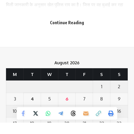
मिली जानकारी के अनुसार खेत पुलिस राय का है। जिस पर वह बुआई कर रहा
था। मेड़ के उस पार मीतलाल का खेत है। जुताई करने के दौरान ट्रैक्टर मेड़ को
तोड़ते हुए मीतलाल के खेत में चला गया था। इसके बाद दोनों के बीच विवाद शुरू
Continue Reading
हो गया।
दोनों पक्षों के 50 से अधिक लोग एक-दूसरे पर लाठी-डंडे लेकर टूट पड़े। इसी
दौरान ट्रैक्टर से जुताई कर रहे युवक ने दूसरे पक्ष को रौंदना शुरू कर दिया।
जान बचाकर लोग इधर-उधर भागने लगे। मौके पर जुटी भीड़ में से कुछ लोग
August 2026
वीडियो बनाने लगे, लेकिन मामला शांत कराने कोई नहीं आया।
M
T
W
T
F
S
S
वही मामले को लेकर सदर एसडीपीओ ओमप्रकाश ने बताया कि रुस्तमपुर ओपी
क्षेत्र अंतर्गत कर्माेपुर गांव में जमीनी विवाद में मारपीट हुई है। दोनों तरफ से एक-
1
2
एक व्यक्ति को गिरफ्तार कर लिया गया है। पुलिस पूरे मामले की जांच कर रही है।
3
4
5
6
7
8
9
200
10
11
12
13
14
15
16
17
18
19
20
21
22
23
Facebook