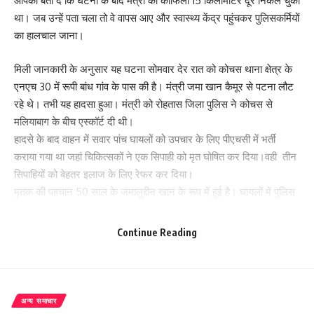
आपको बता दे कि घटना के बाद मंत्री का काफिला 15 किलोमीटर दूर निकल चुका
था। जब उन्हें पता चला तो वे वापस आए और स्वास्थ्य केंद्र पहुंचकर पुलिसकर्मियों
का हालचाल जाना।
मिली जानकारी के अनुसार यह घटना सोमवार देर रात को कोचस थाना क्षेत्र के
एनएच 30 में रूपी बांध गांव के पास की है। मंत्री जमा खान कैमूर से पटना लौट
रहे थे। तभी यह हादसा हुआ। मंत्री को रोहतास जिला पुलिस ने कोचस से
मलियाबाग के बीच एस्कॉर्ट दी थी।
हादसे के बाद वाहन में सवार पांच घायलों को उपचार के लिए पीएचसी में भर्ती
कराया गया था जहां चिकित्सकों ने एक सिपाही को मृत घोषित कर दिया।वही तीन
सिपाहियों को बेहतर इलाज के लिए रेफर कर दिया।
मृतक की पहचान 50 साल के जमालुद्दीन खान के रूप में हुई है। घायलों में पुलिस
के जवान रमेश कुमार, मनोज कुमार, अर्चना कुमारी और रानी कुमारी हैं।
घटना को लेकर एसपी विनीत कुमार ने बताया कि कोचस क्षेत्र में रोहतास पुलिस
Continue Reading
लाइन की एस्कॉर्ट गाड़ी के दुर्घटनाग्रस्त होने की सूचना मिली है, जिसमें होम गार्ड
चालक की मौत हुई है। चार पुलिसकर्मी का इलाज चल रहा है और खतरे से बाहर
हैं। सासाराम एसडीपीओ दिलीप कुमार घटना की जांच कर रहे हैं।
अन्य समाचार
217