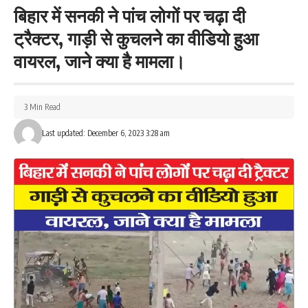
बिहार में सनकी ने पांच लोगों पर चढ़ा दी
ट्रैक्टर, गाड़ी से कुचलने का वीडियो हुआ
Facebook
वायरल, जाने क्या है मामला।
3 Min Read
What do you think?
Last updated: December 6, 2023 3:28 am
Love
Sad
Happy
Sleepy
Angry
Dead
Wink
0
0
0
0
0
0
0
Leave a review
Your email address will not be published.
Required fields are marked
*
Your Rating