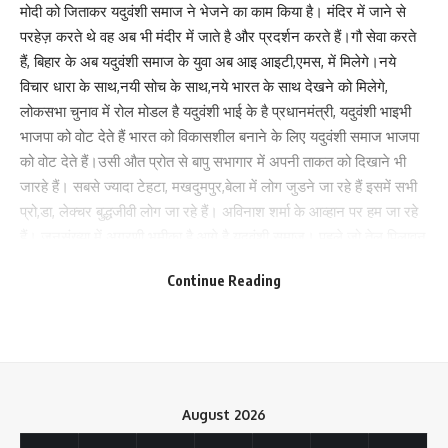
मोदी को जिताकर यदुवंशी समाज ने भेजने का काम किया है। मंदिर में जाने से
परहेज़ करते थे वह अब भी मंदीर में जाते है और प्रदर्शन करते हैं।गौ सेवा करते
हैं, बिहार के अब यदुवंशी समाज के युवा अब आइ आइटी,एमस, में मिलेगे।नये
विचार धारा के साथ,नयी सोच के साथ,नये भारत के साथ देखने को मिलेगे,
लोकसभा चुनाव में रोल मोडल है यदुवंशी भाई के है प्रधानमंत्री, यदुवंशी भाइभी
भाजपा को वोट देते हैं भारत को विकासशील बनाने के लिए यदुवंशी समाज भाजपा
Save my name, email, and website in this browser for the next time I comment.
को वोट देते हैं।उसी औत प्रोत से बापु सभागार में अपनी ताकत को दिखाने भी
जारहे हैं। सबसे ज्यादा टेहटा, मखदुमपुर,बेला में लोग जुडने जा रहे हैं इसमें सभी
प्रो,डा, लेक्चर बुद्धजीवी लोग जा रहे हैं। अविनाश शर्मा के आव्हान पर हम जा रहे
हैं। जनसंख्या में अग्रणी भुमीका है आगे है यदुवंशी समाज। पहले जो तेल पिलावन
रेली हुआ करती थी अब यदुवंशी समाज लेपटोप में रहते हैं और शिक्षा दिक्षा में भी
Continue Reading
आगे है और अमेरिका में रहते हैं विदेशो मे रहते है।यादव राजद का परापरगत वोट
रहता था अब यदुवंशी समाज का वोट देश के निर्माण में यदुवंशी समाज का वोट
मिलेगा, प्रधानमंत्री एक एसी पार्टी है सर्वणो को आरक्षण भी दिए हैं प्रधानमंत्री
नरेन्द्र मोदी की देन है,लालु परिवार की पार्टी है क्यो नही बनाए दुसरे उप
मुख्यमंत्री क्यो नहीं कोई आइ आइटी को उप मुख्यमंत्री बना रहे हैं।सभी यदुवंशी
बुद्धिजीवी लोग हजारों की संख्या में गये।
August 2026