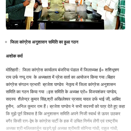
जिला कांग्रेस अनुशासन समिति का हुआ गठन
अशोक वर्मा
मोतिहारी : जिला कांग्रेस कार्यालय बंजरिया पंडाल में जिलाध्यक्ष ई० शशिभूषण
राय उर्फ गप्पू राय के अध्यक्षता में प्रेस वार्ता का आयोजन किया गया।बिहार
कांग्रेस संगठन प्रभारी ब्रजेश पाण्डेय नेतृत्व में जिला कांग्रेस अनुशासन
समिति का गठन किया गया ।इस समिति के अध्यक्ष प्रो० विजयशंकर पाण्डेय,
सदस्य शैलेन्द्र कुमार सिंह,श्री अखिलेश्वर प्रसाद यादव उर्फ भाई जी, आबिद
हुसैन, अनिल कुमार राम हैं। ब्रजेश पाण्डेय ने सभी सदस्यों को पत्र देते हुए कहा
कि मुझे पूर्ण विश्वास है कि अनुशासन समिति अपने निजी स्वार्थ से ऊपर उठकर
बगैर किसी राग-द्वेष के कांग्रेस पार्टी के हक में उचित निर्णय लेंगी एवं राष्ट्रीय
अध्यक्ष श्री मल्लिकार्जुन खड़गे,पूर्व अध्यक्ष श्रीमती सोनिया गांधी, राहुल गांधी,