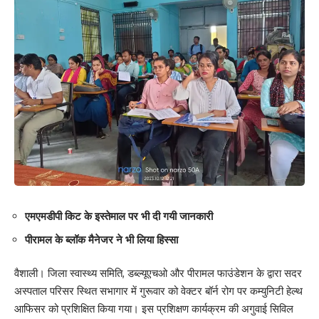
223
Facebook
What do you think?
Love
Sad
Happy
Sleepy
Angry
Dead
Wink
0
0
0
0
0
0
0
एमएमडीपी किट के इस्तेमाल पर भी दी गयी जानकारी
पीरामल के ब्लॉक मैनेजर ने भी लिया हिस्सा
Leave a review
वैशाली। जिला स्वास्थ्य समिति, डब्ल्यूएचओ और पीरामल फाउंडेशन के द्वारा सदर
अस्पताल परिसर स्थित सभागार में गुरूवार को वेक्टर बॉर्न रोग पर कम्युनिटी हेल्थ
Your email address will not be published.
Required fields are marked
*
आफिसर को प्रशिक्षित किया गया। इस प्रशिक्षण कार्यक्रम की अगुवाई सिविल
Your Rating