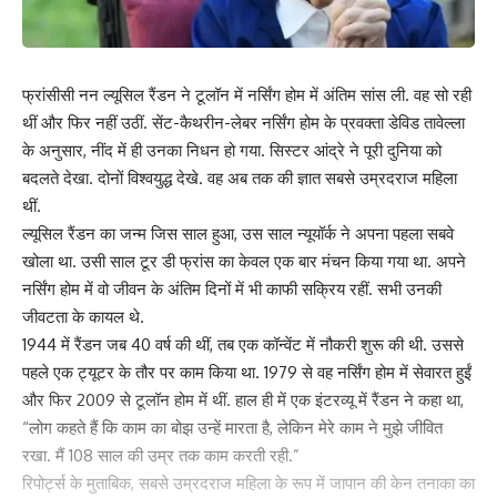
तुला :
गुरु व चन्द्रमा जॉब में उन्नति के लिए शुभ फलदायक हैं। बिजनेस को
लेकर थोड़ा तनाव संभव है। श्री सूक्त का पाठ करें।मित्रों का सहयोग मिलेगा।
नीला व बैगनी रंग शुभ है। वाणी पर नियंत्रण रखें। किसी शिव मंदिर में बेल व
पीपल का वृक्ष लगाएं।
फ्रांसीसी नन ल्यूसिल रैंडन ने टूलॉन में नर्सिंग होम में अंतिम सांस ली. वह सो रही
थीं और फिर नहीं उठीं. सेंट-कैथरीन-लेबर नर्सिंग होम के प्रवक्ता डेविड तावेल्ला
वृश्चिक :
के अनुसार, नींद में ही उनका निधन हो गया. सिस्टर आंद्रे ने पूरी दुनिया को
चन्द्रमा एकादश व शुक्र प्यार व अन्य रिश्ते संबंधों में भावुकता देंगे।
बदलते देखा. दोनों विश्वयुद्ध देखे. वह अब तक की ज्ञात सबसे उम्रदराज महिला
गुरु परिवार के लिए मंगलमय है। आज का दिन यात्रा के लिए सफलता का है ।
थीं.
चन्द्रमा आपके लिए आज हेल्पफुल हैं। नारंगी व पीला रंग शुभ है। गेंहू व गुड़ का
ल्यूसिल रैंडन का जन्म जिस साल हुआ, उस साल न्यूयॉर्क ने अपना पहला सबवे
दान करें।
खोला था. उसी साल टूर डी फ्रांस का केवल एक बार मंचन किया गया था. अपने
नर्सिंग होम में वो जीवन के अंतिम दिनों में भी काफी सक्रिय रहीं. सभी उनकी
धनु :
गुरु पंचम संतान के लिए मंगलमय है। परिवार में संतान के विवाह को लेकर
जीवटता के कायल थे.
सुखद समाचार की प्राप्ति होगी। व्यवसाय में नवीन अनुबंध से उन्नति के संकेत
1944 में रैंडन जब 40 वर्ष की थीं, तब एक कॉन्वेंट में नौकरी शुरू की थी. उससे
हैं। पीला व आसमानी रंग शुभ है। धार्मिक पुस्तकों का दान करें। बड़े भाई का
पहले एक ट्यूटर के तौर पर काम किया था. 1979 से वह नर्सिंग होम में सेवारत हुईं
आशीर्वाद लें।
और फिर 2009 से टूलॉन होम में थीं. हाल ही में एक इंटरव्‍यू में रैंडन ने कहा था,
“लोग कहते हैं कि काम का बोझ उन्‍हें मारता है, लेकिन मेरे काम ने मुझे जीवित
मकर :
भाग्य भाव का चन्द्रमा मङ्गलमय हैं। आफिस में वाणी प्रयोग के प्रति
रखा. मैं 108 साल की उम्र तक काम करती रही.”
सावधान रहें। आर्थिक स्थिति में प्रोग्रेस है।शिक्षा में सफलता मिलेगी। जॉब में
रिपोर्ट्स के मुताबिक, सबसे उम्रदराज महिला के रूप में जापान की केन तनाका का
किसी निर्णय को लेकर असमंजस में रहेंगे। बैंगनी व हरा रंग शुुभ है। पिता का