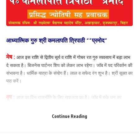
आध्यात्मिक गुरु श्री कमलापति त्रिपाठी “”प्रमोद”
मेष :
आज इस राशि से द्वितीय सूर्य व राशि में गोचर रत गुरु व्यवसाय में बड़ा लाभ
दे सकता है। बिजनेस पार्टनर शिप को लेकर लाभ रहेगा। जॉब में पद परिवर्तन की
संभावना है। धार्मिक यात्रा के संयोग हैं। लाल व सफेद रंग शुभ है। श्री सूक्त का
पाठ करें।
वृष :
आज का दिन राजनीति के लिए सफलता का है। जॉब में रुके धन का
आगमन हो सकता है। आध्यात्म की तरफ अग्रसर होंगे। सफेद व नीला रंग शुभ
है।तुलसी का पेड़ लगाएं।गाय को केला खिलाएं। चावल व तिल का दान करें।
Continue Reading
मिथुन :
गुरु एकादश का होकर जॉब के लिए शुभ है। आज के दिन मेष के गुरु
घर परिवार के लिए अनुकूल है। जॉब में स्थान परिवर्तन सम्बन्धी कोई भी निर्णय