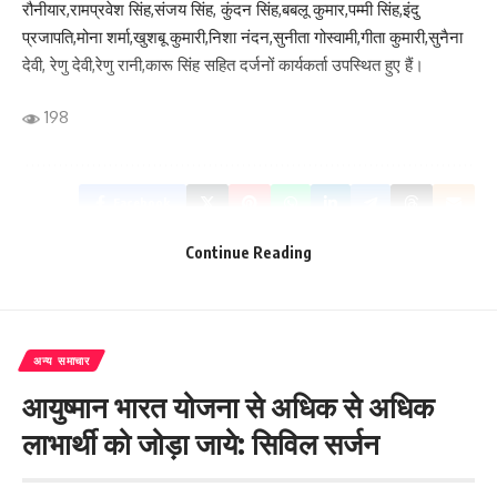
रौनीयार,रामप्रवेश सिंह,संजय सिंह, कुंदन सिंह,बबलू कुमार,पम्मी सिंह,इंदु
प्रजापति,मोना शर्मा,खुशबू कुमारी,निशा नंदन,सुनीता गोस्वामी,गीता कुमारी,सुनैना
देवी, रेणु देवी,रेणु रानी,कारू सिंह सहित दर्जनों कार्यकर्ता उपस्थित हुए हैं।
198
Facebook
Continue Reading
What do you think?
अन्य समाचार
आयुष्मान भारत योजना से अधिक से अधिक
Love
Sad
Happy
Sleepy
Angry
Dead
Wink
लाभार्थी को जोड़ा जाये: सिविल सर्जन
0
0
0
0
0
0
0