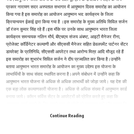
प्रकार नारायण सदर अस्पताल सभागार में आयुष्मान दिवस समारोह का आयोजन
किया गया है इस समारोह का आयोजन आयुष्मान भव: कार्यक्रम के जिला
क्रियान्वयन ईकाई द्वारा किया गया है ।इस समारोह के मुख्य अतिथि सिविल सर्जन
Save my name, email, and website in this browser for the next time I comment.
डॉ रंजन कुमार सिंह रहे हैं।इस मौके पर उनके साथ आयुष्मान भारत जिला
कार्यक्रम समन्वयक नलिन मौर्य, बीएचएम संजय अंबष्ट, आइटी मैनेजर रीना,
प्रोजेक्ट कॉर्डिनेटर कल्याणी और सीएससी मैनेजर सहित डेवलपमेंट पार्टनर सेंटर
डायरेक्ट के प्रतिनिधि, सीएससी आपरेटर तथा आरोग्य मित्र आदि मौजूद रहे हैं
इस समारोह का शुभारंभ सिविल सर्जन ने दीप प्रज्वलित कर किया है।उन्होंने
बताया आयुष्मान भारत समारोह के आयोजन का मुख्य उद्देश्य इस योजना के
लाभार्थियों के साथ संवाद स्थापित करना है।अपने संबोधन में उन्होंने कहा कि
आयुष्मान भारत योजना से अधिक से अधिक लाभार्थी को जोड़ा जाये। यह देश की
एक बड़ा लोक कल्याणकारी योजना है। अधिक से अधिक संख्या में आयुष्मान कार्ड
बनाया जाये। कॉमन सर्विस सेंटर के आपरेटरों को प्रेरित करते हुए कहा कि
आयुष्मान कार्ड बनाने के लिए अपने स्तर से लोगों को जागरूक करें और बताया कि
अब तक कुल 16 हजार से अधिक लाभार्थी इस योजना की मदद से मुफ्त इलाज
Continue Reading
करा चुके हैं। इनमें दर्जनों लाभा​र्थी ऐसे हैं जो गंभीर बीमारियों जैसे कैंसर और
ह्रदय रोग जैसी बीमारियों को इलाज करा पाने में सक्षम हुए हैं।