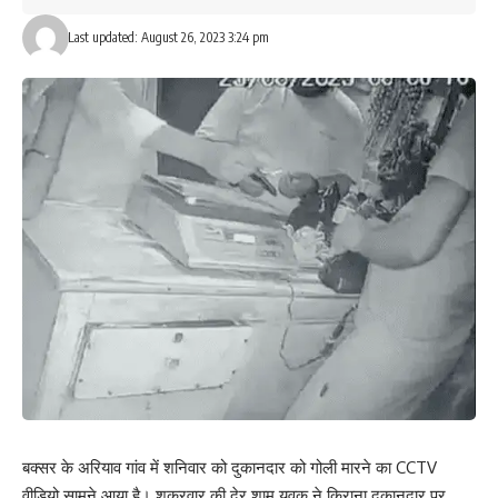
What do you think?
Last updated: August 26, 2023 3:24 pm
Love
Sad
Happy
Sleepy
Angry
Dead
Wink
0
0
0
0
0
0
0
Leave a review
Your email address will not be published.
Required fields are marked
*
Your Rating
बक्सर के अरियाव गांव में शनिवार को दुकानदार को गोली मारने का CCTV
वीडियो सामने आया है। शुक्रवार की देर शाम युवक ने किराना दुकानदार पर