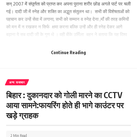
सन् 2007 में संपूर्णता को प्राप्त कर अपना पुराना शरीर छोड अगले पार्ट पर चली
गई। दादी जी में स्नेह और शक्ति का अद्भुत संतुलन था। सभी की विशेषताओं को
पहचान कर उन्हें सेवा में लगाना, सभी को सम्मान व स्नेह देना ,माँ की तरह कमियों
को मन में न रखकर न सिर्फ क्षमा करना बल्कि उन्हें और ही स्नेह देकर आगे
बढ़ाना ये सब दादी जी के गुण थे । वही बीके उर्मिला बहन ने बताया कि यह विश्व
विद्यालय संसार की सबसे बड़ी महिला एन जी ओ है ! दुनिया में मानवता की सेवा
करने और विश्व में शांति के लिए यह संस्था निस्वार्थ सेवा करती है! कार्यक्रम में
Continue Reading
बीके सुनिता बहन,उर्मिला बहन,विनोद भाई , नीलम माता, रिंकी बहन ,अनन्ता बहन,
मीरा माता,मालती माता,कुमकुम माता,कौशल्या माता, केदार भाई, टुनटुन भाई,सतीश
भाई, गणेश भाई आदि थे
अन्य समाचार
222
बिहार : दुकानदार को गोली मारने का CCTV
आया सामने:फायरिंग होते ही भागे काउंटर पर
Facebook
खड़े ग्राहक
2 Min Read