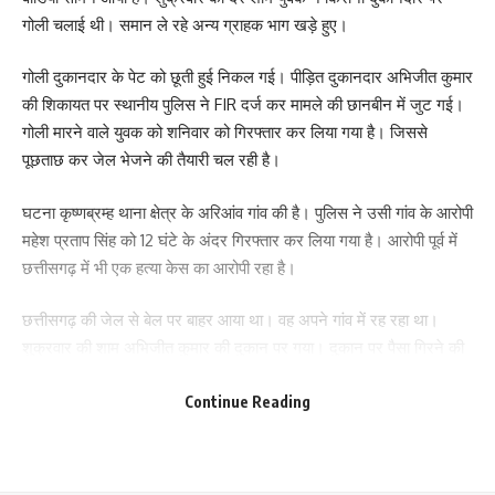
गोली चलाई थी। समान ले रहे अन्य ग्राहक भाग खड़े हुए।
गोली दुकानदार के पेट को छूती हुई निकल गई। पीड़ित दुकानदार अभिजीत कुमार
की शिकायत पर स्थानीय पुलिस ने FIR दर्ज कर मामले की छानबीन में जुट गई।
गोली मारने वाले युवक को शनिवार को गिरफ्तार कर लिया गया है। जिससे
पूछताछ कर जेल भेजने की तैयारी चल रही है।
घटना कृष्णब्रम्ह थाना क्षेत्र के अरिआंव गांव की है। पुलिस ने उसी गांव के आरोपी
महेश प्रताप सिंह को 12 घंटे के अंदर गिरफ्तार कर लिया गया है। आरोपी पूर्व में
छत्तीसगढ़ में भी एक हत्या केस का आरोपी रहा है।
Save my name, email, and website in this browser for the next time I comment.
छत्तीसगढ़ की जेल से बेल पर बाहर आया था। वह अपने गांव में रह रहा था।
शुक्रवार की शाम अभिजीत कुमार की दुकान पर गया। दुकान पर पैसा गिरने की
बात कहकर सीसीटीवी दिखने के लिए दुकानदार से कहने लगा कि दुकानदार द्वारा
Continue Reading
उस समय दिखाने से मना कर दिया गया। आरोपी युवक ने गोली चला दी। गोली
के छूते ही दुकानदार जमीन पर गिर गया तो वहीं अन्य ग्राहक वहां से भाग गए।
बक्सर हेड क्वार्टर DSP असफाक आलम ने बताया कि गोली मारने वाला आरोपी